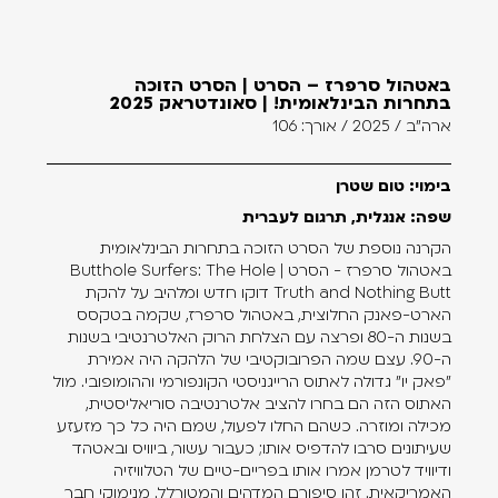
באטהול סרפרז – הסרט | הסרט הזוכה
בתחרות הבינלאומית! | סאונדטראק 2025
ארה"ב / 2025 / אורך: 106
בימוי: טום שטרן
שפה: אנגלית, תרגום לעברית
הקרנה נוספת של הסרט הזוכה בתחרות הבינלאומית
באטהול סרפרז - הסרט | Butthole Surfers: The Hole
Truth and Nothing Butt דוקו חדש ומלהיב על להקת
הארט-פאנק החלוצית, באטהול סרפרז, שקמה בטקסס
בשנות ה-80 ופרצה עם הצלחת הרוק האלטרנטיבי בשנות
ה-90. עצם שמה הפרובוקטיבי של הלהקה היה אמירת
"פאק יו" גדולה לאתוס הרייגניסטי הקונפורמי וההומופובי. מול
האתוס הזה הם בחרו להציב אלטרנטיבה סוריאליסטית,
מכילה ומוזרה. כשהם החלו לפעול, שמם היה כל כך מזעזע
שעיתונים סרבו להדפיס אותו; כעבור עשור, ביוויס ובאטהד
ודיוויד לטרמן אמרו אותו בפריים-טיים של הטלוויזיה
האמריקאית. זהו סיפורם המדהים והמטורלל. מנימוקי חבר