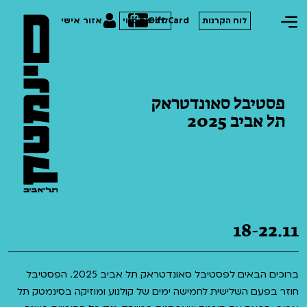
Gift Card
אזור אישי
לוח הקרנות
לרכישת מנוי
פסטיבל סאונדטראק
תל אביב 2025
הסרטים שלנו
חופשי למנויים
תכניות מיוחדות
טרום בכורה
פסטיבל אנימיקס 2026
סדרות עונת 26/27
חדשים
הדרכים הלא ידועות
18-22.11
סרט פלוס
קורסים
במראה הישראלית
לילדים ולכל המשפחה
מחווה לג'ון קסאווטס
ברוכים הבאים לפסטיבל סאונדטראק תל אביב 2025. הפסטיבל
ההזמנות שלי
חוזר בפעם השלישית לחמישה ימים של קולנוע ומוזיקה בסינמטק תל
הקרנות על פופים
סיפורי קיץ