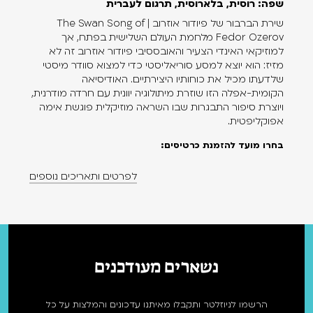
שפה: רוסית, בלארוסית, תרגום לעברית
שירת הברבור של פיודור אוזרוב | The Swan Song of
Fedor Ozerov מלחמת העולם השלישית בפתח, אך
למוזיקאי האינדי הצעיר והאובססיבי פיודור אוזרוב זה לא
מזיז: הוא יוצא למסע סוריאליסטי כדי למצוא סוודר מיסטי
שלדעתו מכיל את כוחותיו היצירתיים. האודיסיאה
הקומית-אפלה הזו שוזרת מיתולוגיה יוונית עם חרדה מודרנית,
ויוצרת סיפור התבגרות שבו השראה מוזיקלית פוגשת אימה
אפוקליפטית.
בחרו מועד להזמנת כרטיסים:
לפרטים ותאריכים נוספים
נשארים מעודכנים
הרשמו לניוזלטר ותקבלו מאיתנו עדכונים והמלצות על כל