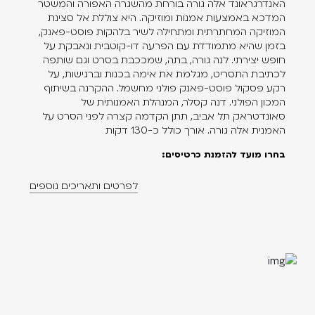
האנדרגראונד אלה גורה בורחת מהשגרה האפורה והמשטר
בייקר האגדי, אחד מגיבורי סרטי הפסטיבל השנה. הוא שר בו על
המדכא באמצעות אמנות ומוזיקה. היא צוללת אל סצינת
התחושה ברגע בו "אנחנו כמעט עושים את הדברים שנהגנו לעשות",
המוזיקה המחתרתית ומתחילה לשיר בלהקות פוסט-פאנק,
משהו שאפשר להתחבר אליו בישראל 2025. מתוך הכמעט עולה
בזמן שהיא מתמודדת עם הפרעה דו-קוטבית ונאבקת על
ודאות. כי ככה זה כשמחברים טקסט למוזיקה. אז דמיינו מה קורה
חופש יצירתי. לנה גורה, בתה, שמככבת בסרט וגם שותפה
לכתיבת התסריט, מגלמת את אימה בכנות וברגישות, על
כשמוסיפים לשניים גם תמונה.
רקע פסקול פוסט-פאנק פולני מחשמל. ההקרנה בשיתוף
המכון הפולני. דנה קסלר, המנהלת האמנותית של
מחכים לראותכם.
סאונדטראק תל אביב, תתן הקדמה קצרה לפני הסרט על
האמנית אלה גורה. אורך כולל כ-130 דקות
ניהול אמנותי: דנה קסלר וישיב כהן
בחרו מועד להזמנת כרטיסים:
לפרטים ותאריכים נוספים