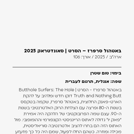
באטהול סרפרז – הסרט | סאונדטראק 2025
ארה"ב / 2025 / אורך: 106
בימוי: טום שטרן
שפה: אנגלית, תרגום לעברית
באטהול סרפרז - הסרט | Butthole Surfers: The Hole
Truth and Nothing Butt דוקו חדש ומלהיב על להקת
הארט-פאנק החלוצית, באטהול סרפרז, שקמה בטקסס
בשנות ה-80 ופרצה עם הצלחת הרוק האלטרנטיבי בשנות
ה-90. עצם שמה הפרובוקטיבי של הלהקה היה אמירת
"פאק יו" גדולה לאתוס הרייגניסטי הקונפורמי וההומופובי. מול
האתוס הזה הם בחרו להציב אלטרנטיבה סוריאליסטית,
מכילה ומוזרה. כשהם החלו לפעול, שמם היה כל כך מזעזע