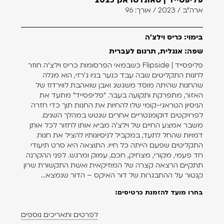
פליפסייד | סאונדטראק 2025
ארה"ב / 2023 / אורך: 96
בימוי: כריס וילצ'ה
שפה: אנגלית, תרגום לעברית
פליפסייד | Flipside כשבמאי הפרסומות כריס וילצ'ה חוזר
לחנות התקליטים שבה עבד כנער בניו ג'רזי, הוא מגלה
שהחנות שהיתה מוסד משגשג ואבן שואהבת לווירדוז של
האזור, מתפרקת ותקועה בעבר. "פליפסייד" מתעד את
הניסיון הטראגי-קומי שלו להחיות את החנות תוך כדי חזרה
לפרויקטים דוקומנטריים אחרים שנטש במהלך השנים.
משבר אמצע החיים של וילצ'ה מביא אותו לחזור לכל אותן
דמויות שהחל לתעד, במקביל לניסיונותיו להציל את חנות
התקליטים שפעם הייתה כל חייו. התוצאה היא סרט תיעודי
חד פעמי, מקורי, מצחיק, חכם, עמוק ומרגש. לפני ההקרנה
תתקיים הרצאה קצרה של המוזיקאית ואשת התקשורת שרון
קנטור על ההתבגרות של דור האיקס – הדור שנמצא...
בחרו מועד להזמנת כרטיסים:
לפרטים ותאריכים נוספים