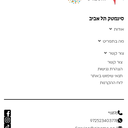
סינמטק תל אביב
אודות
מה בתפריט
צור קשר
צור קשר
הצהרת נגישות
תנאי שימוש באתר
לוח ההקרנות
6876*
972523403778