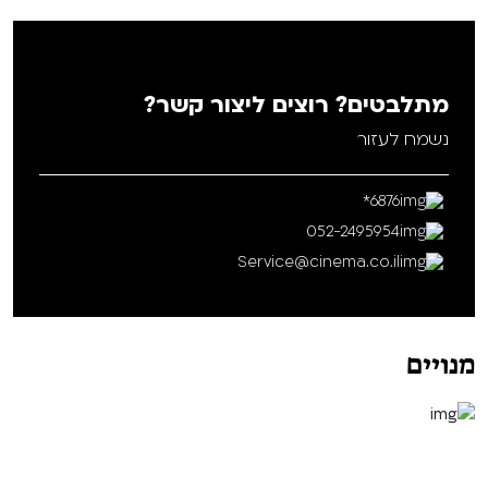
לסרט+הרצאה
מתלבטים? רוצים ליצור קשר?
נשמח לעזור
6876*
052-2495954
Service@cinema.co.il
מנויים