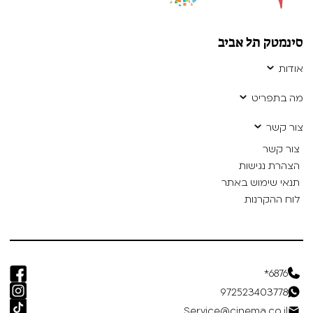
סינמטק תל אביב
אודות
מה בתפריט
צור קשר
צור קשר
הצהרת נגישות
תנאי שימוש באתר
לוח ההקרנות
6876*
972523403778
Service@cinema.co.il