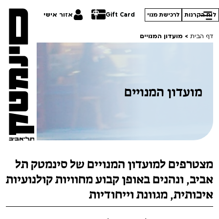
Gift Card
אזור אישי
לוח הקרנות
לרכישת מנוי
דף הבית
>
מועדון המנויים
מועדון המנויים
הסרטים שלנו
חופשי למנויים
תכניות מיוחדות
טרום בכורה
פסטיבל אנימיקס 2026
סדרות עונת 26/27
חדשים
הדרכים הלא ידועות
מצטרפים למועדון המנויים של סינמטק תל
סרט פלוס
קורסים
במראה הישראלית
אביב, ונהנים באופן קבוע מחוויות קולנועיות
איכותית, מגוונת וייחודיות
לילדים ולכל המשפחה
מחווה לג'ון קסאווטס
ההזמנות שלי
הקרנות על פופים
סיפורי קיץ