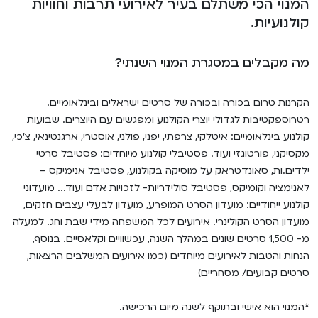
המנוי הכי משתלם בעיר לאירועי תרבות וחוויות
VOD
קולנועיות.
מועדון אנגלית לקטנטנים
מחווה לקסבייה דולאן
ENG
מה מקבלים במסגרת המנוי השנתי?
מועדון אנגלית לכל המשפחה
סינמטק קאלט על הגג 2026
לאזור האישי
ראשון בקולנוע
נבחרי דוקאביב 2026
הקרנות טרום בכורה ובכורה של סרטים ישראלים ובינלאומיים.
רטרוספקטיבות לגדולי יוצרי הקולנוע ומפגשים עם היוצרים. שבועות
שלישי בשלייקס
אירועים מיוחדים
רכישת מנוי
קולנוע בינלאומיים: איטלקי, צרפתי, יפני, פולני, אוסטרי, ארגנטינאי, צ'כי,
מקסיקני, פורטוגזי ועוד. פסטיבלי קולנוע מיוחדים: פסטיבל סרטי
אפטר בסינמטק
הגלריה
ילדים.ות, סאונדטראק על מוסיקה בקולנוע, פסטיבל אנימיקס –
Gift Card
לאנימציה וקומיקס, פסטיבל סולידריות- לזכויות אדם ועוד... מועדוני
Teen Screen
קולנוע ייחודיים: מועדון הסרט המופרע, מועדון לבעלי עצבים חזקים,
צור קשר
מועדון הסרט הקולינרי. אירועים לכל המשפחה מידי שבת וחג. למעלה
קולנוע ישראלי
מ- 1,500 סרטים שונים במהלך השנה, עכשוויים וקלאסיים. בנוסף,
הנחות והטבות לאירועים מיוחדים (כמו אירועים המשלבים הרצאות,
לפי ימים
סרטים קבועים/ מסחריים)
*המנוי הוא אישי ובתוקף לשנה מיום הרכישה.