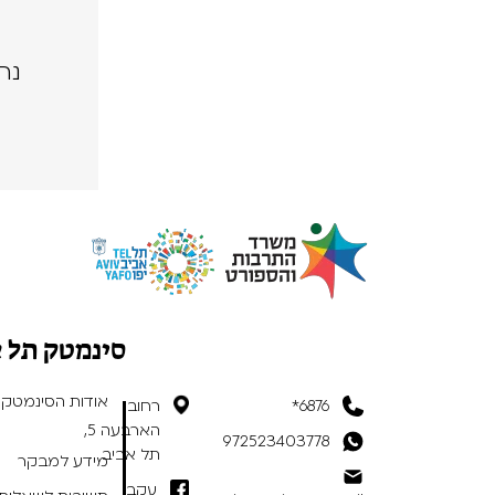
נה
סינמטק תל 
אודות הסינמטק
6876*
רחוב
הארבעה 5,
972523403778
תל אביב
מידע למבקר
עקבו