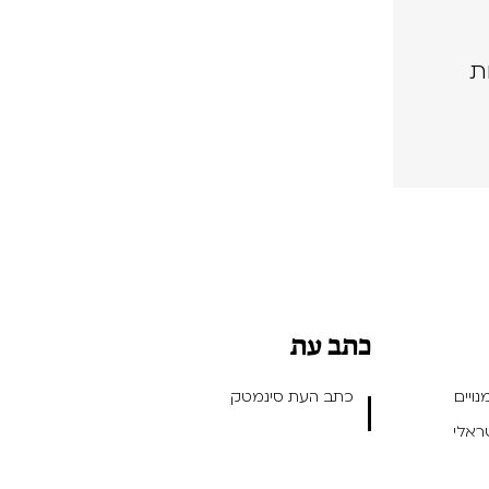
ת
כתב עת
ויים
כתב העת סינמטק
שראלי