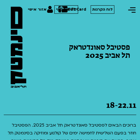
Gift Card
אזור אישי
לוח הקרנות
לרכישת מנוי
פסטיבל סאונדטראק
תל אביב 2025
הסרטים שלנו
חופשי למנויים
תכניות מיוחדות
טרום בכורה
פסטיבל אנימיקס 2026
סדרות עונת 26/27
חדשים
הדרכים הלא ידועות
18-22.11
סרט פלוס
קורסים
במראה הישראלית
לילדים ולכל המשפחה
מחווה לג'ון קסאווטס
ברוכים הבאים לפסטיבל סאונדטראק תל אביב 2025. הפסטיבל
ההזמנות שלי
חוזר בפעם השלישית לחמישה ימים של קולנוע ומוזיקה בסינמטק תל
הקרנות על פופים
סיפורי קיץ