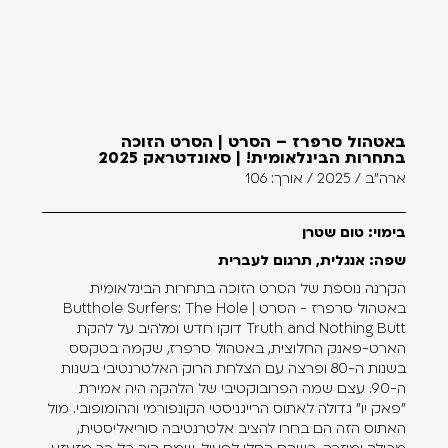
באטהול סרפרז – הסרט | הסרט הזוכה
בתחרות הבינלאומית! | סאונדטראק 2025
ארה"ב / 2025 / אורך: 106
בימוי: טום שטרן
שפה: אנגלית, תרגום לעברית
הקרנה נוספת של הסרט הזוכה בתחרות הבינלאומית
באטהול סרפרז - הסרט | Butthole Surfers: The Hole
Truth and Nothing Butt דוקו חדש ומלהיב על להקת
הארט-פאנק החלוצית, באטהול סרפרז, שקמה בטקסס
בשנות ה-80 ופרצה עם הצלחת הרוק האלטרנטיבי בשנות
ה-90. עצם שמה הפרובוקטיבי של הלהקה היה אמירת
"פאק יו" גדולה לאתוס הרייגניסטי הקונפורמי וההומופובי. מול
האתוס הזה הם בחרו להציב אלטרנטיבה סוריאליסטית,