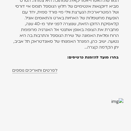
המורשת האפרו-אמריקאית שמתוכה היא צמחה. הסרט
מביא דיוקנאות אינטימיים של חלוץ הגוספל תומס איי דורסי
ושל המטריארכית הנערצת ווילי מיי פורד סמית, יחד עם
הופעות מחשמלות של האחיות בארט והתאומים אוניל.
קלאסיקת הדוקו הזאת, שנוצרה לפני יותר מ-40 שנה,
מחברת את הצופה באופן אותנטי אל האנרגיה מרוממת
הרוח ומלאת האמונה של שירת הגוספל והתרבות בה היא
נטועה. ישיב כהן, המנהל האמנותי של סאונדטראק תל אביב,
יתן הקדמה קצרה...
בחרו מועד להזמנת כרטיסים:
לפרטים ותאריכים נוספים