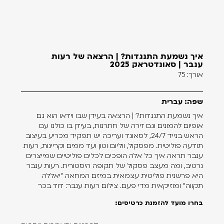
איך נשמעת התנגדות? | הרצאה של רעות
ענבר | סאונדטראק 2025
אורך: 75
שפה: עברית
איך נשמעת התנגדות? | הרצאה בעידן שבו וידאו הוא גם
אופיום להמונים וגם זירה של חתרנות, בעידן בו כולנו עם
הראש בנייד 24/7, לסאונד ועריכה יש תפקיד מכריע בעיצוב
תודעה פוליטית. מפסקול, ווליום וטון ועד ממים וקריינות, רעות
ענבר תראה איך כל אלה הופכים לכלים פוליטיים שמייצרים
נרטיב, ומה מעצב פסקול של תקופה היסטורית. רעות ענבר
היא פרשנית פוליטית עצמאית במיזם המחאה ״יאללה
תקווה״ ומוזיקאית מדי פעם. צילום רעות ענבר: דוד בכר
בחרו מועד להזמנת כרטיסים: