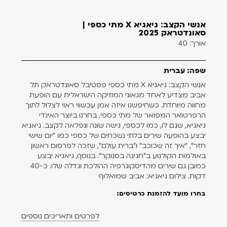
אנשי הקצב: גיאגיא X מתי כספי |
סאונדטראק 2025
אורך: 40
שפה: עברית
אנשי הקצב: גיאגיא X מתי כספי פסטיבל סאונדטראק תל
אביב מצדיע לאחד מגאוני המוזיקה הישראלית עם הופעת
מחווה מיוחדת. כשחיפשנו איזה אמן עכשווי ראוי לצלול לתוך
הרפרטואר המפואר של מתי כספי, בחרנו ביוצר האינדי
גיאגיא, שגם לו, כמו לכספי, גישה שונה ונפלאה לקצב. גיאגיא
יבצע בהופעה שירים בלתי נשכחים של כספי כמו "יום שישי
חזר", "איך זה שכוכב" ו"ברית עולם", שזכה לפרסום ראשון
באולמות הקולנוע ב"חגיגה בסנוקר". בנוסף, גיאגיא יבצע
כמובן גם שירים מהדיסקוגרפיה ההולכת וגדלה שלו. כ-40
דקות. צילום גיאגיא: אביב שמואלוף
בחרו מועד להזמנת כרטיסים:
לפרטים ותאריכים נוספים