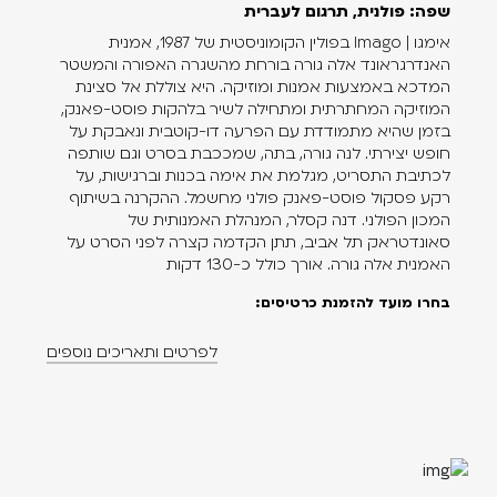
שפה: פולנית, תרגום לעברית
אימגו | Imago בפולין הקומוניסטית של 1987, אמנית
האנדרגראונד אלה גורה בורחת מהשגרה האפורה והמשטר
המדכא באמצעות אמנות ומוזיקה. היא צוללת אל סצינת
המוזיקה המחתרתית ומתחילה לשיר בלהקות פוסט-פאנק,
בזמן שהיא מתמודדת עם הפרעה דו-קוטבית ונאבקת על
חופש יצירתי. לנה גורה, בתה, שמככבת בסרט וגם שותפה
לכתיבת התסריט, מגלמת את אימה בכנות וברגישות, על
רקע פסקול פוסט-פאנק פולני מחשמל. ההקרנה בשיתוף
המכון הפולני. דנה קסלר, המנהלת האמנותית של
סאונדטראק תל אביב, תתן הקדמה קצרה לפני הסרט על
האמנית אלה גורה. אורך כולל כ-130 דקות
בחרו מועד להזמנת כרטיסים:
לפרטים ותאריכים נוספים