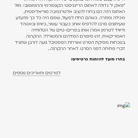
"פאק יו" גדולה לאתוס הרייגניסטי הקונפורמי וההומופובי. מול
האתוס הזה הם בחרו להציב אלטרנטיבה סוריאליסטית,
מכילה ומוזרה. כשהם החלו לפעול, שמם היה כל כך מזעזע
שעיתונים סרבו להדפיס אותו; כעבור עשור, ביוויס ובאטהד
ודיוויד לטרמן אמרו אותו בפריים-טיים של הטלוויזיה
האמריקאית. זהו סיפורם המדהים והמטורלל. ההקרנה
בנוכחות מפיקת הסרט ואורחת הפסטיבל נועה דורבן שתגיד
דברי פתיחה לפני הסרט. לאחר ההקרנה...
בחרו מועד להזמנת כרטיסים:
לפרטים ותאריכים נוספים