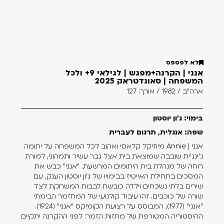
לא לפספס
אנני | הקרנה+מפגש | לגילאי 9+ ולכל
המשפחה | סאונדטראק 2025
ארה"ב / 1982 / אורך: 127
בימוי: ג'ון יוסטון
שפה: אנגלית, תרגום לעברית
אנני | Annie מיוזיקל קלאסי ואהוב לכל המשפחה על יתומה
ג'ינג'ית שובבה שמוצאת בית אצל גבר עשיר ותמהוני, למורת
רוחה של מנהלת בית היתומים המרשעת. "אנני" כבש את
המסכים בתחילת האייטיז בבימויו של ג'ון יוסטון הענק, עם
שירים בלתי נשכחים וילדה כובשת לבבות המשחקת לצד
שורה של כוכבים. זהו עיבוד קולנועי של המחזמר הבימתי
"אנני" (1977), המבוסס על רצועת הקומיקס "אנני" (1924).
ההיסטוריה המטורפת של מחזות הזמר: לפני ההקרנה יתקיים