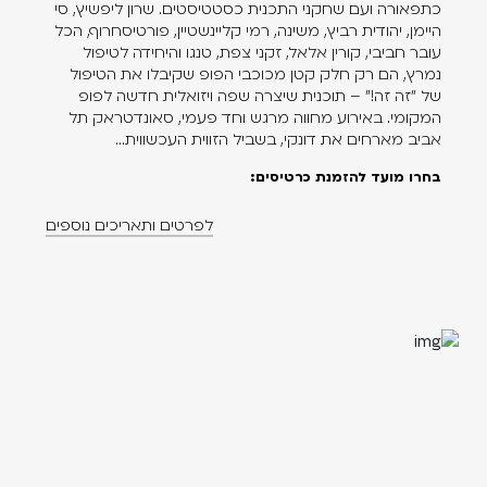
כתפאורה ועם שחקני התכנית כסטטיסטים. שרון ליפשיץ, סי
היימן, יהודית רביץ, משינה, רמי קליינשטיין, פורטיסחרוף, הכל
עובר חביבי, קורין אלאל, זקני צפת, טנגו והיחידה לטיפול
נמרץ, הם רק חלק קטן מכוכבי הפופ שקיבלו את הטיפול
של "זה זה!" – תוכנית שיצרה שפה ויזואלית חדשה לפופ
המקומי. באירוע מחווה מרגש וחד פעמי, סאונדטראק תל
אביב מארחים את דונקי, בשביל הזווית העכשווית...
בחרו מועד להזמנת כרטיסים:
לפרטים ותאריכים נוספים