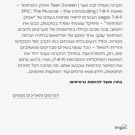
בייקר האגדי, אחד מגיבורי סרטי הפסטיבל השנה. הוא שר בו על
הקרנה פעילה לבני נוער | Teen Screen אפיק: המחזמר –
התחושה ברגע בו "אנחנו כמעט עושים את הדברים שנהגנו לעשות",
סאגות 7-8-9 | EPIC: The Musical – the concluding
משהו שאפשר להתחבר אליו בישראל 2025. מתוך הכמעט עולה
sagas 7-8-9 הצטרפו לחוויה סוחפת בעולם של "אפיק:
המחזמר" – מיוזיקל עוצמתי שנולד בטיקטוק, כבש את
ודאות. כי ככה זה כשמחברים טקסט למוזיקה. אז דמיינו מה קורה
היוטיוב, ובנה סביבו קהילה בינלאומית של מעריצים נלהבים.
כשמוסיפים לשניים גם תמונה.
המחזמר עוקב אחר מסעו של אודיסאוס בחזרה הביתה
מטרויה, וכולל רגעים בלתי נשכחים כמו הקרב מול הקיקלופ
מחכים לראותכם.
והירידה לשאול – הכל עטוף בשירים מבריקים שמשלבים
פופ, רוק, תזמורת ועוד. במהלך ההקרנה נעבור יחד את
הסאגות המוזיקליות המסכמות (7-8-9), נשיר, נרגיש, ונחגוג
ניהול אמנותי: דנה קסלר וישיב כהן
את הסיפור והדמויות שכבשו אותנו. מה מחכה לנו? תחרות
תחפושות, חידון נושא פרסים ועוד הפתעות! מוזמנים...
בחרו מועד להזמנת כרטיסים:
לפרטים ותאריכים נוספים