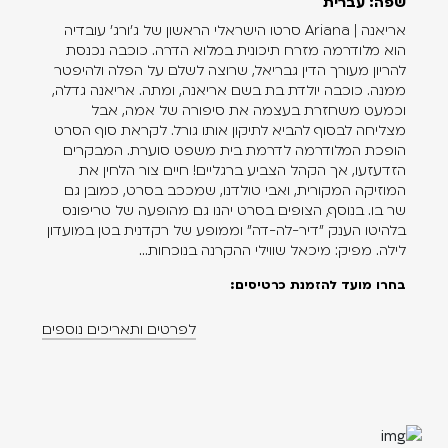
שפה: עברית
אריאנה | Ariana סרטו הישראלי הראשון של ג'ורג' עובדיה
הוא מלודרמה מזרח תיכונית במלוא הדרה. כוכבה נכנסת
להריון מעורך הדין גבריאל, שרוצה לשלם על הפלה ולהיפטר
ממנה. כוכבה יולדת בת בשם אריאנה, ומתה. אריאנה גדלה,
וכמעט משחזרת בעצמה את סיפורה של אמה, אבל
מצליחה לבסוף להביא לתיקון אותו גורל. לקראת סוף הסרט
הופכת המלודרמה לדרמת בית משפט סוערת. המבקרים
הזדעזעו, אך הקהל הצביע ברגליים! חיים צור הלחין את
המוזיקה המקורית, ואבי טולדנו, שמככב בסרט, כמובן גם
שר בו. בנוסף, הצופים בסרט יהנו גם מהופעה של טריפונס
בלהיטו הענק "דיר-לה-דה" וממופע של רקדנית בטן במועדון
לילה. מפיק: מיכאל שווילי ההקרנה בנוכחות...
בחרו מועד להזמנת כרטיסים:
לפרטים ותאריכים נוספים