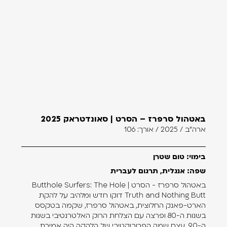
באטהול סרפרז – הסרט | סאונדטראק 2025
ארה"ב / 2025 / אורך: 106
בימוי: טום שטרן
שפה: אנגלית, תרגום לעברית
באטהול סרפרז - הסרט | Butthole Surfers: The Hole
Truth and Nothing Butt דוקו חדש ומלהיב על להקת
הארט-פאנק החלוצית, באטהול סרפרז, שקמה בטקסס
בשנות ה-80 ופרצה עם הצלחת הרוק האלטרנטיבי בשנות
ה-90. עצם שמה הפרובוקטיבי של הלהקה היה אמירת