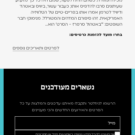
מכילה ומוזרה. כשהם החלו לפעול, שמם היה כל כך מזעזע
שעיתונים סרבו להדפיס אותו; כעבור עשור, ביוויס ובאטהד
ודיוויד לטרמן אמרו אותו בפריים-טיים של הטלוויזיה
האמריקאית. זהו סיפורם המדהים והמטורלל. מנימוקי חבר
השופטים: "'באטהול סרפרז - הסרט' הוא...
בחרו מועד להזמנת כרטיסים:
לפרטים ותאריכים נוספים
נשארים מעודכנים
הרשמו לניוזלטר ותקבלו מאיתנו עדכונים והמלצות על כל
הסרטים והאירועים החדשים והכי מעניינים
אני מעוניין לקבל מידע שיווקי באמצעות מייל או מסרונים