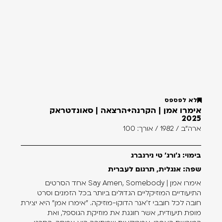
לא לפספס
אימרו אמן | הקרנה+הרצאה | סאונדטראק
2025
ארה"ב / 1982 / אורך: 100
בימוי: ג'ורג' טי נירנברג
שפה: אנגלית, תרגום לעברית
אימרו אמן | Say Amen, Somebody אחד הסרטים
התיעודיים המוזיקליים הגדולים ביותר בכל הזמנים וסרט
חובה לכל חובבי ז'אנר הדוקו-מוזיקה. "אימרו אמן" היא יצירת
מופת תיעודית, אשר חוגגת את מוזיקת הגוספל, ואת