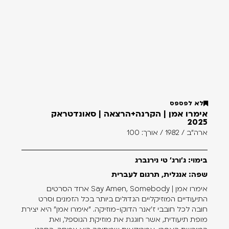
לא לפספס
אימרו אמן | הקרנה+הרצאה | סאונדטראק
2025
ארה"ב / 1982 / אורך: 100
בימוי: ג'ורג' טי נירנברג
שפה: אנגלית, תרגום לעברית
אימרו אמן | Say Amen, Somebody אחד הסרטים
התיעודיים המוזיקליים הגדולים ביותר בכל הזמנים וסרט
חובה לכל חובבי ז'אנר הדוקו-מוזיקה. "אימרו אמן" היא יצירת
מופת תיעודית, אשר חוגגת את מוזיקת הגוספל, ואת