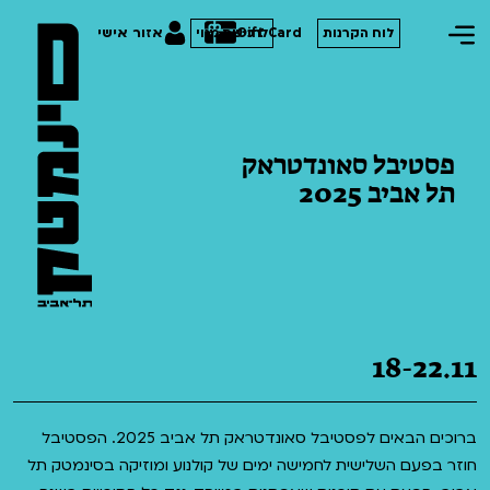
Gift Card
אזור אישי
לוח הקרנות
לרכישת מנוי
פסטיבל סאונדטראק
תל אביב 2025
הסרטים שלנו
חופשי למנויים
תכניות מיוחדות
טרום בכורה
פסטיבל אנימיקס 2026
סדרות עונת 26/27
חדשים
הדרכים הלא ידועות
18-22.11
סרט פלוס
קורסים
במראה הישראלית
לילדים ולכל המשפחה
מחווה לג'ון קסאווטס
ברוכים הבאים לפסטיבל סאונדטראק תל אביב 2025. הפסטיבל
ההזמנות שלי
חוזר בפעם השלישית לחמישה ימים של קולנוע ומוזיקה בסינמטק תל
הקרנות על פופים
סיפורי קיץ