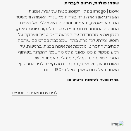
שפה: פולנית, תרגום לעברית
אימגו | Imago בפולין הקומוניסטית של 1987, אמנית
האנדרגראונד אלה גורה בורחת מהשגרה האפורה והמשטר
המדכא באמצעות אמנות ומוזיקה. היא צוללת אל סצינת
המוזיקה המחתרתית ומתחילה לשיר בלהקות פוסט-פאנק,
בזמן שהיא מתמודדת עם הפרעה דו-קוטבית ונאבקת על
חופש יצירתי. לנה גורה, בתה, שמככבת בסרט וגם שותפה
לכתיבת התסריט, מגלמת את אימה בכנות וברגישות, על
רקע פסקול פוסט-פאנק פולני מחשמל. ההקרנה בשיתוף
המכון הפולני. דנה קסלר, המנהלת האמנותית של
סאונדטראק תל אביב, תתן הקדמה קצרה לפני הסרט על
האמנית אלה גורה. אורך כולל כ-130 דקות
בחרו מועד להזמנת כרטיסים:
לפרטים ותאריכים נוספים