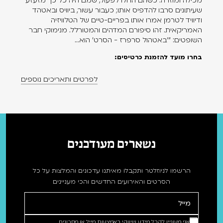
מכילה ומוזרה. כשהם החלו לפעול, שמם היה כל כך מזעזע
שעיתונים סרבו להדפיס אותו; כעבור עשור, ביוויס ובאטהד
ודיוויד לטרמן אמרו אותו בפריים-טיים של הטלוויזיה
האמריקאית. זהו סיפורם המדהים והמטורלל. מנימוקי חבר
השופטים: "'באטהול סרפרז - הסרט' הוא...
בחרו מועד להזמנת כרטיסים:
לפרטים ותאריכים נוספים
נשארים מעודכנים
הרשמו לניוזלטר ותקבלו מאיתנו עדכונים והמלצות על כל
הסרטים והאירועים החדשים והכי מעניינים
אני מעוניין לקבל מידע שיווקי באמצעות מייל או מסרונים