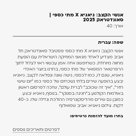
אנשי הקצב: גיאגיא X מתי כספי |
סאונדטראק 2025
אורך: 40
שפה: עברית
אנשי הקצב: גיאגיא X מתי כספי פסטיבל סאונדטראק תל
אביב מצדיע לאחד מגאוני המוזיקה הישראלית עם הופעת
מחווה מיוחדת. כשחיפשנו איזה אמן עכשווי ראוי לצלול לתוך
הרפרטואר המפואר של מתי כספי, בחרנו ביוצר האינדי
גיאגיא, שגם לו, כמו לכספי, גישה שונה ונפלאה לקצב. גיאגיא
יבצע בהופעה שירים בלתי נשכחים של כספי כמו "יום שישי
חזר", "איך זה שכוכב" ו"ברית עולם", שזכה לפרסום ראשון
באולמות הקולנוע ב"חגיגה בסנוקר". בנוסף, גיאגיא יבצע
כמובן גם שירים מהדיסקוגרפיה ההולכת וגדלה שלו. כ-40
דקות. צילום גיאגיא: אביב שמואלוף
בחרו מועד להזמנת כרטיסים:
לפרטים ותאריכים נוספים