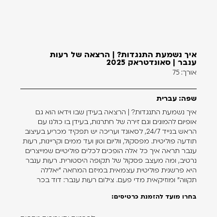
איך נשמעת התנגדות? | הרצאה של רעות
ענבר | סאונדטראק 2025
אורך: 75
שפה: עברית
איך נשמעת התנגדות? | הרצאה בעידן שבו וידאו הוא גם
אופיום להמונים וגם זירה של חתרנות, בעידן בו כולנו עם
הראש בנייד 24/7, לסאונד ועריכה יש תפקיד מכריע בעיצוב
תודעה פוליטית. מפסקול, ווליום וטון ועד ממים וקריינות, רעות
ענבר תראה איך כל אלה הופכים לכלים פוליטיים שמייצרים
נרטיב, ומה מעצב פסקול של תקופה היסטורית. רעות ענבר
היא פרשנית פוליטית עצמאית במיזם המחאה ״יאללה
תקווה״ ומוזיקאית מדי פעם. צילום רעות ענבר: דוד בכר
בחרו מועד להזמנת כרטיסים: