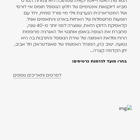
המורשת האפרו-אמריקאית שמתוכה היא צמחה. הסרט
מביא דיוקנאות אינטימיים של חלוץ הגוספל תומס איי דורסי
ושל המטריארכית הנערצת ווילי מיי פורד סמית, יחד עם
הופעות מחשמלות של האחיות בארט והתאומים אוניל.
קלאסיקת הדוקו הזאת, שנוצרה לפני יותר מ-40 שנה,
מחברת את הצופה באופן אותנטי אל האנרגיה מרוממת
הרוח ומלאת האמונה של שירת הגוספל והתרבות בה היא
נטועה. ישיב כהן, המנהל האמנותי של סאונדטראק תל אביב,
יתן הקדמה קצרה...
בחרו מועד להזמנת כרטיסים:
לפרטים ותאריכים נוספים