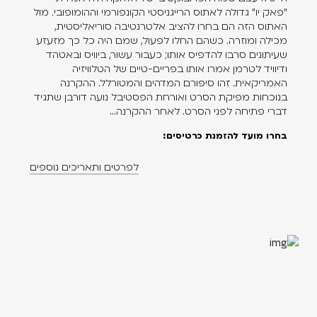
"פאק יו" גדולה לאתוס הרייגניסטי הקונפורמי וההומופובי. מול
האתוס הזה הם בחרו להציב אלטרנטיבה סוריאליסטית,
מכילה ומוזרה. כשהם החלו לפעול, שמם היה כל כך מזעזע
שעיתונים סרבו להדפיס אותו; כעבור עשור, ביוויס ובאטהד
ודיוויד לטרמן אמרו אותו בפריים-טיים של הטלוויזיה
האמריקאית. זהו סיפורם המדהים והמטורלל. ההקרנה
בנוכחות מפיקת הסרט ואורחת הפסטיבל נועה דורבן שתגיד
דברי פתיחה לפני הסרט. לאחר ההקרנה...
בחרו מועד להזמנת כרטיסים:
לפרטים ותאריכים נוספים