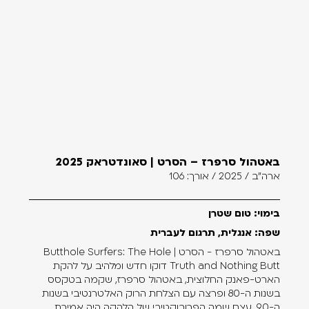
באטהול סרפרז – הסרט | סאונדטראק 2025
ארה"ב / 2025 / אורך: 106
בימוי: טום שטרן
שפה: אנגלית, תרגום לעברית
באטהול סרפרז - הסרט | Butthole Surfers: The Hole
Truth and Nothing Butt דוקו חדש ומלהיב על להקת
הארט-פאנק החלוצית, באטהול סרפרז, שקמה בטקסס
בשנות ה-80 ופרצה עם הצלחת הרוק האלטרנטיבי בשנות
ה-90. עצם שמה הפרובוקטיבי של הלהקה היה אמירת