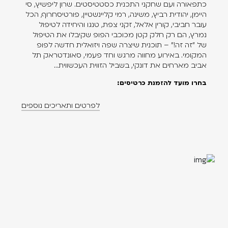
כתפאורה ועם שחקני התכנית כסטטיסטים. שרון ליפשיץ, סי
היימן, יהודית רביץ, משינה, רמי קליינשטיין, פורטיסחרוף, הכל
עובר חביבי, קורין אלאל, זקני צפת, טנגו והיחידה לטיפול
נמרץ, הם רק חלק קטן מכוכבי הפופ שקיבלו את הטיפול
של "זה זה!" – תוכנית שיצרה שפה ויזואלית חדשה לפופ
המקומי. באירוע מחווה מרגש וחד פעמי, סאונדטראק תל
אביב מארחים את דונקי, בשביל הזווית העכשווית...
בחרו מועד להזמנת כרטיסים:
לפרטים ותאריכים נוספים