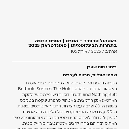
באטהול סרפרז – הסרט | הסרט הזוכה
בתחרות הבינלאומית! | סאונדטראק 2025
ארה"ב / 2025 / אורך: 106
בימוי: טום שטרן
שפה: אנגלית, תרגום לעברית
הקרנה נוספת של הסרט הזוכה בתחרות הבינלאומית
באטהול סרפרז - הסרט | Butthole Surfers: The Hole
Truth and Nothing Butt דוקו חדש ומלהיב על להקת
הארט-פאנק החלוצית, באטהול סרפרז, שקמה בטקסס
בשנות ה-80 ופרצה עם הצלחת הרוק האלטרנטיבי בשנות
ה-90. עצם שמה הפרובוקטיבי של הלהקה היה אמירת
"פאק יו" גדולה לאתוס הרייגניסטי הקונפורמי וההומופובי. מול
האתוס הזה הם בחרו להציב אלטרנטיבה סוריאליסטית,