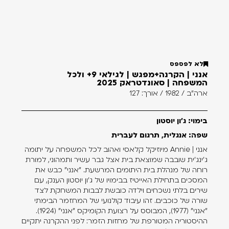
לא לפספס
אנני | הקרנה+מפגש | לגילאי 9+ ולכל
המשפחה | סאונדטראק 2025
ארה"ב / 1982 / אורך: 127
בימוי: ג'ון יוסטון
שפה: אנגלית, תרגום לעברית
אנני | Annie מיוזיקל קלאסי ואהוב לכל המשפחה על יתומה
ג'ינג'ית שובבה שמוצאת בית אצל גבר עשיר ותמהוני, למורת
רוחה של מנהלת בית היתומים המרשעת. "אנני" כבש את
המסכים בתחילת האייטיז בבימויו של ג'ון יוסטון הענק, עם
שירים בלתי נשכחים וילדה כובשת לבבות המשחקת לצד
שורה של כוכבים. זהו עיבוד קולנועי של המחזמר הבימתי
"אנני" (1977), המבוסס על רצועת הקומיקס "אנני" (1924).
ההיסטוריה המטורפת של מחזות הזמר: לפני ההקרנה יתקיים