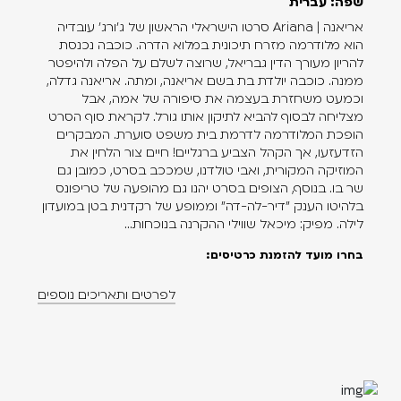
שפה: עברית
אריאנה | Ariana סרטו הישראלי הראשון של ג'ורג' עובדיה
הוא מלודרמה מזרח תיכונית במלוא הדרה. כוכבה נכנסת
להריון מעורך הדין גבריאל, שרוצה לשלם על הפלה ולהיפטר
ממנה. כוכבה יולדת בת בשם אריאנה, ומתה. אריאנה גדלה,
וכמעט משחזרת בעצמה את סיפורה של אמה, אבל
מצליחה לבסוף להביא לתיקון אותו גורל. לקראת סוף הסרט
הופכת המלודרמה לדרמת בית משפט סוערת. המבקרים
הזדעזעו, אך הקהל הצביע ברגליים! חיים צור הלחין את
המוזיקה המקורית, ואבי טולדנו, שמככב בסרט, כמובן גם
שר בו. בנוסף, הצופים בסרט יהנו גם מהופעה של טריפונס
בלהיטו הענק "דיר-לה-דה" וממופע של רקדנית בטן במועדון
לילה. מפיק: מיכאל שווילי ההקרנה בנוכחות...
בחרו מועד להזמנת כרטיסים:
לפרטים ותאריכים נוספים