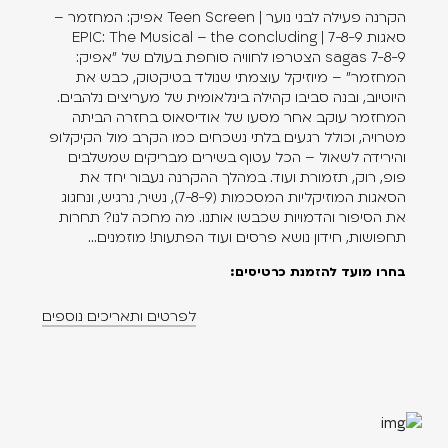
בייקר האגדי, אחד מגיבורי סרטי הפסטיבל השנה. הוא שר בו על
הקרנה פעילה לבני נוער | Teen Screen אפיק: המחזמר –
התחושה ברגע בו "אנחנו כמעט עושים את הדברים שנהגנו לעשות",
סאגות 7-8-9 | EPIC: The Musical – the concluding
משהו שאפשר להתחבר אליו בישראל 2025. מתוך הכמעט עולה
sagas 7-8-9 הצטרפו לחוויה סוחפת בעולם של "אפיק:
המחזמר" – מיוזיקל עוצמתי שנולד בטיקטוק, כבש את
ודאות. כי ככה זה כשמחברים טקסט למוזיקה. אז דמיינו מה קורה
היוטיוב, ובנה סביבו קהילה בינלאומית של מעריצים נלהבים.
כשמוסיפים לשניים גם תמונה.
המחזמר עוקב אחר מסעו של אודיסאוס בחזרה הביתה
מטרויה, וכולל רגעים בלתי נשכחים כמו הקרב מול הקיקלופ
מחכים לראותכם.
והירידה לשאול – הכל עטוף בשירים מבריקים שמשלבים
פופ, רוק, תזמורת ועוד. במהלך ההקרנה נעבור יחד את
הסאגות המוזיקליות המסכמות (7-8-9), נשיר, נרגיש, ונחגוג
ניהול אמנותי: דנה קסלר וישיב כהן
את הסיפור והדמויות שכבשו אותנו. מה מחכה לנו? תחרות
תחפושות, חידון נושא פרסים ועוד הפתעות! מוזמנים...
בחרו מועד להזמנת כרטיסים:
לפרטים ותאריכים נוספים