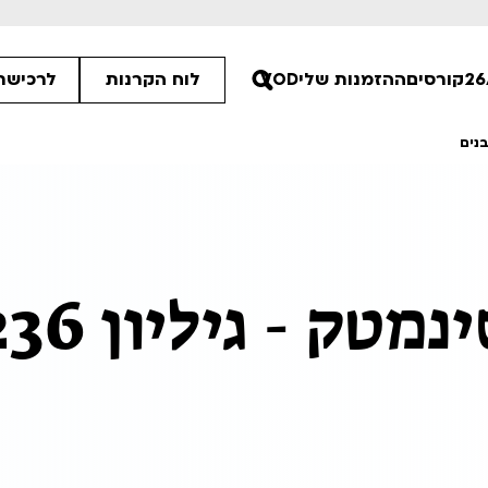
קורסים
ההזמנות שלי
VOD
לוח הקרנות
לרכישת 
נים
00
00
טק - גיליון 236
:15
ים הלא ידועות
פסטיבל אנימיקס 2026
רטים
לפרטים