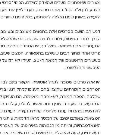
וצעירים שאפתניים ונועזים שהצדק לצידם. הכינוי "סרטי 
בצבע לבן ש"כיכבו" באותם סרטים, ונועדו לציין את מעמד
הזעירה באותן שנים נאלצה להסתפק בטלפונים שחורים ע
דגש רב הושם בסרטים אלה בחפצים מעוצבים ובעיצוב-פְ
הדרך לחדר המיטות, וילונות לבנים שקופים המשתלשלים מ
המעטרים את המבואה. בשל כך, יש המכנים קבוצת סרטים
פריט אחד מתוך רבים ששולבו בתפאורה. חפצים שעוצבו 
בעשורים הראשונים של המאה 
העכשווי והבינלאומי.
היו אלה סרטים שמכרו לקהל אוטופיה, והקשר בינם לבין 
המרחבים היוקרתיים שהוצגו בהם העניקו לקהל רגעי ברי
שהלכה והפכה חמורה, לא-יציבה ומאיימת. הם העניקו לק
המתועש, זה שעתידו צופן רווחה ואושר לכולם, עולם בהי
לא נצפית בהם ולו עננת מלחמה קודרת זעירה. העולם 
המציאות באותם ימים: על המסך קראו הדמויות עיתוני רכ
האנאלפבתיות, והייתה מן הגבוהות באירופה; על האקרנים
תעשייתיים, שעה שאיטליה הממשית טרם השלימה את המ