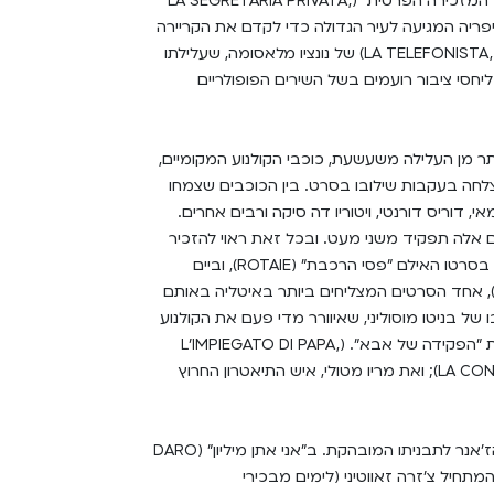
בין הסרטים הבולטים שבישרו את הטלפונים הלבנים היו "המזכירה הפרטית" (LA SEGRETARIA PRIVATA,
הפריפריה המגיעה לעיר הגדולה כדי לקדם את הקריירה
שלה ולהתחתן עם גבר עשיר, והסרט "המרכזנית" (LA TELEFONISTA, 1932) של נונציו מלאסומה, שעלילתו
חסי ציבור רועמים בשל השירים הפופולריים
תר מן העלילה משעשעת, כוכבי הקולנוע המקומיים,
לחה בעקבות שילובו בסרט. בין הכוכבים שצמחו
י, דוריס דורנטי, ויטוריו דה סיקה ורבים אחרים.
 אלה תפקיד משני מעט. ובכל זאת ראוי להזכיר
את מריו קמריני, שכבר ב-1929 חרש את התלם הראשון בסרטו האילם "פסי הרכבת" (ROTAIE), וביים
קראת סוף העשור את "האדון מקס" (IL SIGNOR MAX), אחד הסרטים המצליחים ביותר באיטליה באותם
 של בניטו מוסוליני, שאיוורר מדי פעם את הקולנוע
המגויס חמוּר-הסבר שלו עם סרטים קלילים יותר כדוגמת "הפקידה של אבא". (L'IMPIEGATO DI PAPA,
1935), ו"הדוכסית מפארמה" (LA CONTESSA DI PARMA, 1937); ואת מריו מטולי, איש התיאטרון החרוץ
תחת ידיו של הבמאי המצליח מריו קמריני התגבש תת-הז'אנר לתבניתו המובהקת. ב"אני אתן מיליון" (DARO
תסריטאי המתחיל צ'זרה זאווטיני (לימים מבכירי