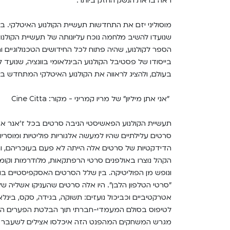
ראה בו את הנשק החזק ביותר.
מוסוליני יזם את התחדשות תעשיית הקולנוע האיטלקי. בימי
שנועדו להשיב מלחמה נוכח עליונותה של תעשיית הקולנוע 
הספר לקולנוע, שהיה פתוח לכל החידושים הטכנולוגיים ו
בייסודו של פסטיבל הקולנוע הבינלאומי בוונציה, שנועד
בעולם, ולהציג לראווה את הקולנוע האיטלקי המתחדש בפנ
"אני אתן מיליון" של מריו קמריני - מקור: Cine Citta
תעשיית הקולנוע הפאשיסטי הניבה סרטים בכל ז'אנר א
סרטים עלילתיים שהיו למעשה אלגוריות פוליטיות ומוסר
הדידקטיות של סרטים אלה הייתה לא פעם בעוכריהם, ו
הקהל נוצרו באולפנים סרטי הרפתקאות, מלודרמות וקומ
ונופש מן הפוליטיקה. בין שלל הסרטים האסקפיסטיים בול
"סרטי הטלפון הלבן". היו אלה סרטים שהעניקו אשליה של 
אטרקטיביים וכביכול נועזים: תשוקה, בגידה, סקס, בינל
לטיפוס בסולם המעמדי-חברתי תוך הבלטת הפערים הגדול
מגרש המשחקים המהפנט הזה איכלסו אצילים לשעבר ובעלי