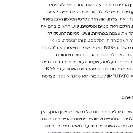
ן הברית מהצפון אהב את הסרט. אדולף היטלר
פרנקו במבילה לביקור ופגישה בגרמניה. לאחר
וון את יצירתו. הוא חזר לסרטי הטלפון הלבן בשתי
ם, חלקם ריאליסטיים ופסימיים, שֶיֵש הרואים בהם את
ה את עצמה במהירות, ונעשו ניסיונות להעניק לה
ה האבסורדית, הסלפסטיק והגרוטסקה. בין מי
שפעלו ברוח זו היה במאי התיאטרון והקולנוע הפורה מריו מטולי. ב-1938 הוא ייבא מן התיאטרון את "הגבירה
בר בוגדני ואשתו היוצאים לחופשה בהרים. דמות מיסתורית
גברים. תעלומה, שערורייה, וחשדות הדדיים יחזירו
את הבעל הבוגדני אל זרועותיה של אשתו המסורה. שנה אחר כך חרג מטולי מהתבנית השחוקה, וב-1939
ביים קומדיה אבסורדית בשם "הנאשם, קום!" (IMPUTATO ALZATEVI)*, שגיבורו הוא מהגר איטלקי בצרפת
ודה של רפובליקת הבובות של מוסוליני בצפון המגף, הלך
לפנים החלופיים שבוונציה ניסיונות להפיח חיים בסוגה
ה בלטה השחקנית הנודעת לואיזה פרידה, ובתום