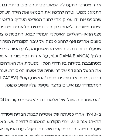
אחד מסרטי התעמולה הפאשיסטית הטובים ביותר. גם ב
התמוגג ממש, וטרח להזמין את הבמאי ואת הילד השחקן 
שהכניס את ידו עמוק מדי לתנור הפוליטי העדיף בלזטי לג
יצירות מינוריות, ולאחר מכן ביים סרטים בז'אנרים מגווני
ניצני הניאו-ריאליזם האיטלקי העתיד לבוא. התבנית מיצת
כיוונים אחרים ואף לחרוג ממנה אל עבר הקומדיה הטהור
בלבן" (LA DAMA BIANCA)*, על אודות ג
מסתובבת בלילות בין חדרי המלון ומנשקת את האורחים ה
המתמודד עם אישום ברצח שטָפַל עליו פושע מקומי.
"המשמרת הישנה" של אלסנדרו בלאסטי - מקור: Cine Citta
ב-1943, אחרי כניעתה של איטליה לבנות הברית וייס
תת-הז'אנר וגווע. יוצרי הקולנוע הנאמנים לדוצ'ה עשו באו
שעבר זמנה. בין השחקנים ששיתפו פעולה עם הפקות אל