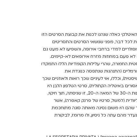
האיטלקי כאלה שנהגו לכנות את קבוצת הסרטים הזו
ות לכל דבר, מפני שנושאי הסרטים והתסריטים
ופולריים למדי ברחבי אירופה, והשפיעו לא מעט גם
ו לא פעם במחוזות מזרח אירופאים לא-קיימים.
טית החמורה, שהרי עלילות הקומדיות הללו התמקדו
פורמליים (התנהגות שנתפסה כנוגדת את
, וכללו, אוי לעיניים שכך רואות ולאוזניים שכך
ורים באיטליה הקתולית), סרטי הטלפון הלבן היו
בגדר התפתחות של הקומדיה הקולנועית האיטלקית בשנות ה-30 של המאה ה-20, זו שניסתה, תוך חיקוי,
וודית (למשל, סרטיו של פרנק קאפרה), אשר
מר שהם היו משום נסיגה מאותה סוגה מתוחכמת
נעדר מהם עתה כל ניסיון, ולו מרומז, לביקורת