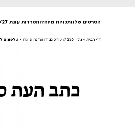
הסרטים שלנו
תכניות מיוחדות
סדרות עונת 26/27
דף הבית
>
גיליון 236 // עורכים: דן ועדנה פיינרו
>
טלפונים לב
חופשי למנויים
טרום בכורה
חדשים
סרט פלוס
כתב העת סינמ
לילדים ולכל המשפחה
הקרנות על פופים
מועדון אנגלית לקטנטנים
מועדון אנגלית לכל המשפחה
הדרכ
ראשון בקולנוע
שלישי בשלייקס
לפ
אפטר בסינמטק