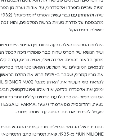
1931) שביים ג'ופרדו אלסנדריני, על אודות נערה מן 
מתבססת על סדרת טעויות ברשת הטלפונים, והוא זכה לי
ששולבו בפס הקול.
הצלחת הסרטים האלה נבעה פחות מן הבימוי היצירתי ויו
ושיר הנושא של הסרט שהיה כבר פופולרי וזכה לכפל הצ
מתוך הז'אנר זכורים: אלידה ואלי, אסיה נוריס, קלרה קלמא
לבמאים המובילים של הקולנוע הפאשיסטי נועד בסרטים
ל
ימים; את אלסנדרו בלזטי, אידיאולוג ואינטלקטואל, חביבו
שעמל להרחיב את תת-הסוגה עד שחרג ממנה.
UN MILIONE)* מ-1935, שאת תסריטו כתב ה