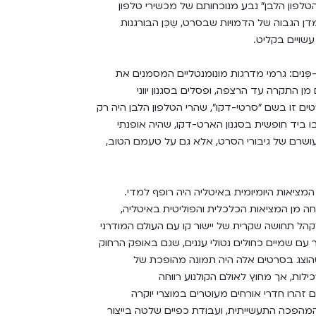
הטלפון הלבן" נבע מנוכחותם של מכשירי טלפון
ן הגבוה של הדמויות שבסרט, שֶכֵּן הבורגנות
שויים בקליט.
ּנים: גרמי מדרגות מונומנטליים המסמנים את
ן התקרה עד הרצפה, ופסלים בסגנון יווני
 זו בשם "סרטי-דקו", שהרי הטלפון הלבן היה רק
ביד חופשית בסגנון הארט-דקו, שהיה אופנתי
ה-20, העידו לא רק על עושרם של גיבורי הסרט, אלא גם על טעמם הטוב,
המציאות היומיומית באיטליה היה רופף למדי.
חה מן המציאות הכלכלית והפוליטית באיטליה,
הל תחושה שקרית של יישור קו עם העולם המודרני
ר עם שמיים כחולים נטולי עננים, שגם באופק הרחוק
שהוצג בסרטים אלה היה תמונה מהופכת של
ילות, אך מחוץ לאולם הקולנוע רווחה
 זהרו חדרי אורחים מעוטרים במוצרי יוקרה
הפכה התעשייתית, ועבודת כפיים שלטה בייצור