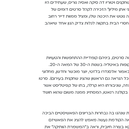
נים ויטוריו דה סיקה ואסיה נוריס, שעתידים היו
אתן מיליון" הזכירה לקהל סרטים דומים של
 נוטש את היכטה שלו, ומציל ממוות דייר רחוב
חסרי הבית בתקווה לגלות צדיק הגון אחד שיאהב
שה סרטים, ביניהם קומדיית ההתחפשות והטעויות
"האדון מקס", שהיה לאחד הסרטים המצליחים ביותר בקופות באיטליה בשנות ה-30 של המאה ה-20.
מור אלסנדרו בלזטי, יוצר מוכשר וחדשן, מחלוצי
ל הנראה גם הראשון שהציג שחקנית בעירום). סרטו
זה, שגיבורתו היא קרלה, בתו של קפיטליסט אשר
קולגה רנאטו, המסתייג ממנה משום שהוא חושד
ת שנהגו בה נבחרות הבריונים הפאשיסטיים הביכה
נוע של השלטון, שכן בשנות ה-30 של המאה הקודמת נעשה מאמץ להציג את הפאשיזם
וקא בצורה חיובית, וראה ב"המשמרת הוותיקה" את