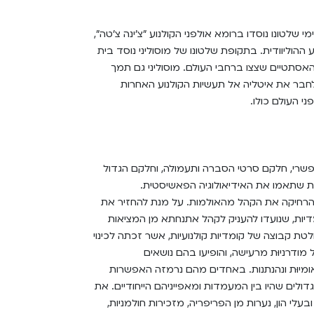
 שלטונו נוסדו ברומא אולפני הקולנוע "צ'ינה צ'טה",
ההוליוודית. בתקופת שלטונו של מוסוליני נוסד בית
האסתטיים שצצו ברחבי העולם. מוסוליני גם תמך
 לחבר את איטליה אל תעשיות הקולנוע האחרות
י העולם כולו.
פשרי, חלקם סרטי הסברה ותעמולה, וחלקם הגדול
יות שתאמו את האידיאולוגיה הפאשיסטית.
הרחיקה את הקהל מהאולמות. על מנת להחזיר את
דיות, שנועדו להעניק לקהל אתנחתא מן המציאות
טת קבוצה של קומדיות קולנועיות, אשר זכתה לכינוי
מודרניוּת מרעישה, והופיעו בהם נושאים
אומיוּת ונהנתנות. באחדים מהם נרמזה האפשרות
ים שהיו בין המעמדות ומאפייניהם הייחודיים. את
 הון, נערות מן הפריפריה, מזכירות חולמניות,