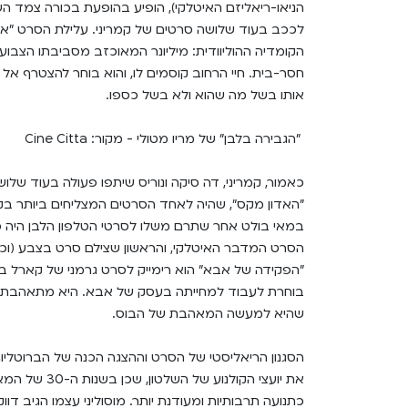
הניאו-ריאליזם האיטלקי), הופיע בהופעת בכורה צמד השחק
לככב בעוד שלושה סרטים של קמריני. עלילת הסרט "אני 
הקומדיה ההוליוודית: מיליונר המאוכזב מסביבתו הצבועה
חסר-בית. חיי הרחוב קוסמים לו, והוא בוחר להצטרף אל 
אותו בשל מה שהוא ולא בשל כספו.
"הגבירה בלבן" של מריו מטולי - מקור: Cine Citta
כאמור, קמריני, דה סיקה ונוריס שיתפו פעולה בעוד שלו
במאי בולט אחר שתרם משלו לסרטי הטלפון הלבן היה כא
הסרט המדבר האיטלקי, והראשון שצילם סרט בצבע (וככ
"הפקידה של אבא" הוא רימייק לסרט גרמני של קארל בו
בוחרת לעבוד למחייתה בעסק של אבא. היא מתאהבת ב
שהיא למעשה המאהבת של הבוס.
הסגנון הריאליסטי של הסרט וההצגה הכנה של הברוטליו
את יועצי הקול
כתנועה תרבותיות ומעודנת יותר. מוסוליני עצמו הגיב דו