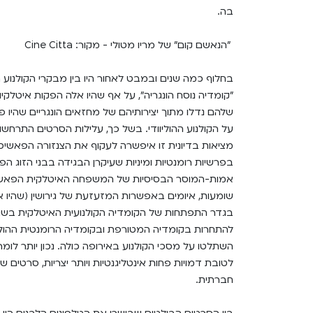
בה.
"הנאשם קום" של מריו מטולי - מקור: Cine Citta
בחלוף כמה שנים ובמבט לאחור היו בין מבקרי הקולנוע 
"קומדיה נוסח הונגריה", על אף שהיו אלה הפקות איטלקי
שלהם נדלו מתוך יצירותיהם של מחזאים הונגריים שהיו פ
על הקולנוע ההוליוודי. בשל כך, עלילות הסרטים התרחש
מציאות בדיונית זו איפשרה לעקוף את הצנזורה הפאשיס
בפרשיות רומנטיות ומיניות שעיקרן הבגידה בבני הזוג ה
אמות-המוסר הבסיסיות של המשפחה האיטלקית הפאשיסטית)
שומעות, איומים באפשרות המזעזעת של גירושין (שהיו אס
להתחרות בקומדיה המטורפת ובקומדיה הרומנטית ההולי
השתלטו על מסכי הקולנוע באירופה כולה. נכון יותר לו
לטובת דמויות פחות אינטליגנטיות ויותר יצריות, סרטים ש
חברתית.