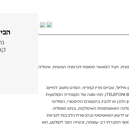
הכי 
נה
קול
הגרמנית. חבל הסאאר מסופח לגרמניה הנאצית. איטליה
ן מיליון", שביים מריו קמריני. הסרט נחשב למייצג
המובהק של "סרטי הטלפון הלבן" (TELEFONI BIANCHI CINEMA DEI), תת-סוגה של הקומדיה הקולנועית
1935-194. את סרטי הטלפון הלבן יש להבין בהקשרם ההיסטורי, הפוליטי
ה מנהיג המפלגה הפאשיסטית האיטלקית, בניטו מוסוליני.
צו לרעיון הפאשיסטי ובהכשרת הלבבות לקראת
 מנוף הסברתי רב-עוצמה, וכשזה הפך לקולנוע, הוא