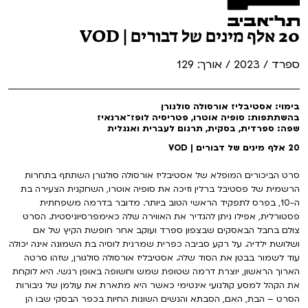
20 אלף מינים של דבורים | VOD
ספרד / 2023 / אורך: 129
בימוי: אסטיבליז אורסולה סולגורן
בהשתתפות: סופיה אוטרו, פטריסיה לופז־ארנאיז
שפה: ספרדית, בסקית, תרגום לעברית ואנגלית
20 אלף מינים של דבורים | VOD
סרט הביכורים המופלא של אסטיבליז אורסולה סולגורן השתתף בתחרות
הרשמית של פסטיבל ברלין וזיכה את סופיה אוטרו, השחקנית הצעירה בת
ה-10, בפרס לתפקיד הראשי הטוב ביותר. מדובר בדרמה משפחתית
פסטורלית, אפילו ניתן להגדיר את האווירה שלה כאימפרסיוניסטית. הסרט
צולם בחבל הבאסקים שבצפון ספרד ועוקב אחר חופשת הקיץ של אם
ושלושת ילדיה. על רקע סביבה כפרית שמרנית לוסיה בת השמונה אינה יכולה
עוד לשמור בבטן את הסוד שלה. אסטיבליז אורסולה סולגורן, שזהו סרטה
הארוך הראשון, יוצרת דרמה שטופת שמש וחשופה באופן רגשי. היא לוקחת
את הקהל למסע קולנועי אינטימי כאשר היא מתארת את עולמן של גיבורות
הסרט – הבת, האם, הסבתא והנשים השונות החיות בכפר הבסקי שבו הן