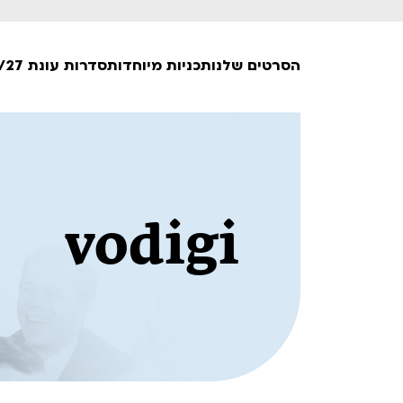
הסרטים שלנו
תכניות מיוחדות
סדרות עונת 26/27
חופשי למנויים
טרום בכורה
חדשים
vodigi
סרט פלוס
לילדים ולכל המשפחה
הקרנות על פופים
מועדון אנגלית לקטנטנים
מועדון אנגלית לכל המשפחה
הדרכ
ראשון בקולנוע
שלישי בשלייקס
לפ
אפטר בסינמטק