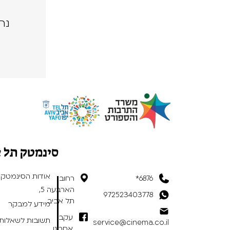
נה
סינמטק תל 
אודות הסינמטק
6876*
רחוב
הארבעה 5,
972523403778
תל אביב
מידע למבקר
עקבו
תשובות לשאלות 
service@cinema.co.il
אחרינו