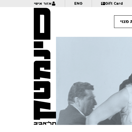
Gift Card
ENG
אזור אישי
מנוי
9:
קרנבל בנוטרדאם: 30 שנה לאמנות ההנפשה של הגיבן | הרצאה+הקרנה | לגילאי 6+ | פסטיבל אנימיקס 2026
10:
איך כותבים אנימציה | פסטיבל אנימיקס 2026
10:
פרצוף בפלסטלינה | לגילאי 5+ בליווי הורים | פסטיבל אנימיקס 2026