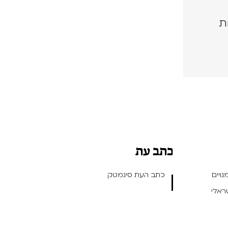
ת
כתב עת
ויים
כתב העת סינמטק
שראלי