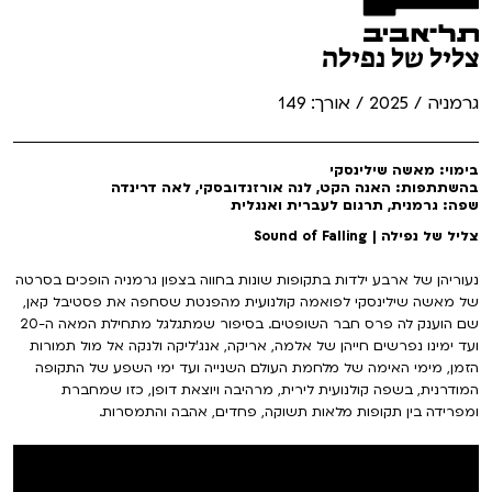
צליל של נפילה
גרמניה / 2025 / אורך: 149
בימוי: מאשה שילינסקי
בהשתתפות: האנה הקט, לנה אורזנדובסקי, לאה דרינדה
שפה: גרמנית, תרגום לעברית ואנגלית
צליל של נפילה | Sound of Falling
נעוריהן של ארבע ילדות בתקופות שונות בחווה בצפון גרמניה הופכים בסרטה
של מאשה שילינסקי לפואמה קולנועית מהפנטת שסחפה את פסטיבל קאן,
שם הוענק לה פרס חבר השופטים. בסיפור שמתגלגל מתחילת המאה ה-20
ועד ימינו נפרשים חייהן של אלמה, אריקה, אנג'ליקה ולנקה אל מול תמורות
הזמן, מימי האימה של מלחמת העולם השנייה ועד ימי השפע של התקופה
המודרנית, בשפה קולנועית לירית, מרהיבה ויוצאת דופן, כזו שמחברת
ומפרידה בין תקופות מלאות תשוקה, פחדים, אהבה והתמסרות.