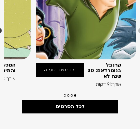
קרנבל
המכשפ
לפרטים והזמנה
בנוטרדאם: 30
והתינו
שנה לא
אורך:60 דקות
אורך:91 דקות
לכל הסרטים