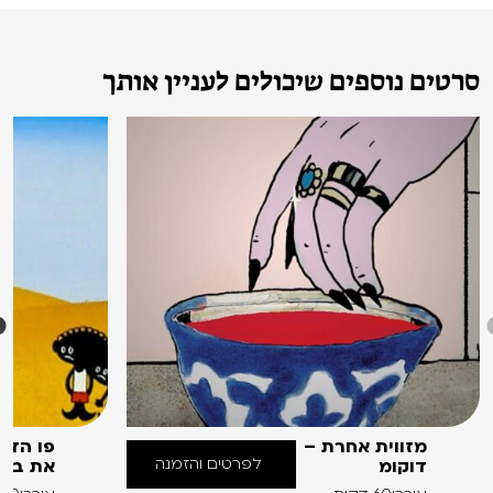
סרטים נוספים שיכולים לעניין אותך
מזווית אחרת –
פו הדב
לפרטים והזמנה
דוקומ
את בוני