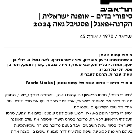
סיפורי בדים – אופנה ישראלית |
הקרנה+פאנל | פסטיבל גאה 2024
ישראל / 1978 / אורך: 45
בימוי: עמוס גוטמן
בהשתתפות: גדעון אוברזון, פיני לייטרסדורף, לאה גוטליב, רוז'י בן
יוסף, תמרה יובל-ג'ונס, אבי שנצר, חניתה צנטנר, קארן דונסקי, תמי בן
עמי, חלי גולדנברג
שפה: עברית, תרגום לעברית
סיפורי בדים – סרטו הגנוז של עמוס גוטמן | Fabric Stories
"סיפורי בדים", סרטו הראשון של עמוס גוטמן, שהתגלה בגנזך ערוץ 1, מספק
תמונת מצב של האופנה בישראל, אבל יותר מכך חושף את חבלי לידתו של
אחד מחשובי הקולנוענים שקמו לנו.
"סיפורי בדים" הופק ב-1978, חמש שנים לפני שגוטמן ביים את "נגוע", סרטו
העלילתי הראשון. לכאורה, מדובר בסרט תיעודי שסוקר את עולם האופנה
הישראלי בסוף שנות השבעים, אבל בעצם מדובר ביצירה שמשתמשת
בעולם האופנה כסוג של שפה קולנועית דרך סגנונות שונים בין סצנה אחת