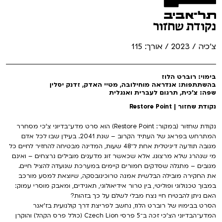
נקודת שחזור
צ'כיה / 2023 / אורך: 115
בימוי: רוברט הלוז
בהשתתפות: אנדראה מוחילובה, מטיי האדק, זדנק יסלין
שפה: צ'כית, תרגום לעברית ואנגלית
נקודת שחזור | Restore Point
נקודת שחזור (במקור: Restore Point) הוא סרט מדע־בדיוני צ’כי מסחרר
המתרחש בפראג של העתיד הקרוב – שנת 2041. בעידן שבו לכל אדם
מגובה תודעה דיגיטלית אחת ל־48 שעות, המדינה מבטיחה להחזיר לחיים כל
מי שנהרג שלא מרצונו. אלא שכאשר זוג מדענים מובילים נרצחים – ואינם
מגובים – מתגלה שסדקים חמורים קיימים במערכת שנועדה להציל חיים.
את החקירה מובילה הבלשית אמנה טרוכינובסקה, שיוצאת למסע מורכב
במבוך טכנולוגי ופוליטי, בין טרור אידיאולוגי, תאגידים, ומאבק מוסרי עמוק:
האם ניתן להבטיח חיי נצח מבלי לשלם על כך בזהות?
הסרט בבימויו של רוברט הלוז, נחשב לפריצת דרך קולנועית בז'אנר
המדע־הבדיוני הצ'כי זכה ב־5 פרסי Czech Lion (כולל פרס הקהל) והוקרן