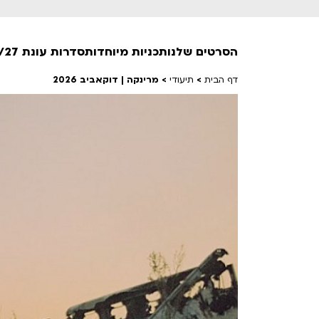
הסרטים שלנו
תכניות מיוחדות
סדרות עונת 26/27
דף הבית
>
תיעודי
>
מרינקה | דוקאביב 2026
חופשי למנויים
טרום בכורה
חדשים
סרט פלוס
לילדים ולכל המשפחה
הקרנות על פופים
מועדון אנגלית לקטנטנים
מועדון אנגלית לכל המשפחה
הדרכ
ראשון בקולנוע
שלישי בשלייקס
לפ
אפטר בסינמטק