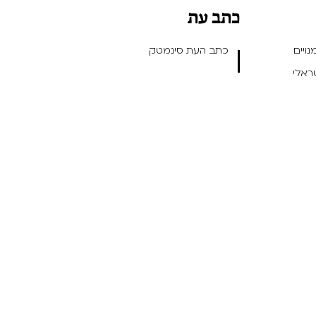
כתב עת
ויים
כתב העת סינמטק
שראלי
ן ועיצוב חווית משתמש -
- תכנות: Outright