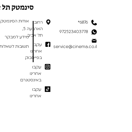
סינמטק תל 
אודות הסינמטק
6876*
רחוב
הארבעה 5,
972523403778
תל אביב
מידע למבקר
עקבו
תשובות לשאלות 
service@cinema.co.il
אחרינו
בפייסבוק
עקבו
אחרינו
באינסטגרם
עקבו
אחרינו
בטיקטוק
תנאי שימוש באתר
/
הצהרת נגישות