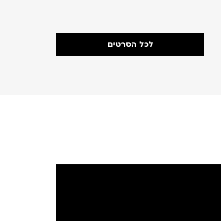
אורך:119 דקות
לכל הסרטים