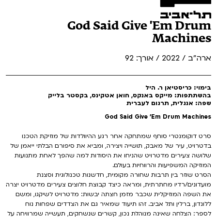
God Said Give 'Em Drum
Machines
ארה"ב / 2022 / אורך: 92
בימוי: כריסטיאן ר. היל
בהשתתפות: מייקס באנקס, חואן אטקינס, בקסטר בלייק
שפה: אנגלית, תרגום לעברית
God Said Give 'Em Drum Machines
סרט דוקומנטרי סוחף שמתחקה אחר רגע ההיוולדות של מוזיקת הטכנו
בדטרויט, עיר של מאבק, תושייה ויצירה, ומביא את סיפורם הבלתי ייאמן של
שלושה צעירים מדטרויט שהניחו את היסודות למה שהפך לאחת מתנועות
המוזיקה המשפיעות והרווחיות בעולם.
הסרט שוזר בין תרבות שחורה מקומית, חדשנות טכנולוגית וסצנת
מועדונים/רדיו מחתרתית, ומראה כיצד קבוצת חלוצים צעירים מדטרויט יצרה
את השפה המוזיקלית שכבר מזמן חצתה יבשות: מדטרויט לשיקגו, ומשם
ללונדון, ברלין ותל אביב. זהו תיעוד שמאיר גם את הצדדים שפחות נוח
לספר: הצלחה שאינה מנוהלת נכון, קשרים שנשחקים, תעשייה שמרוויחה על