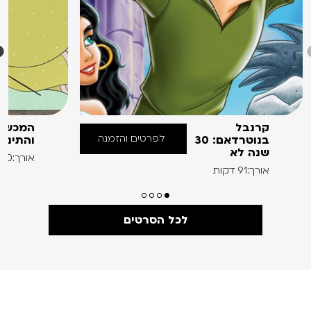
קרנבל
המכשפ
לפרטים והזמנה
בנוטרדאם: 30
והתינו
שנה לא
אורך:60 דקות
אורך:91 דקות
לכל הסרטים