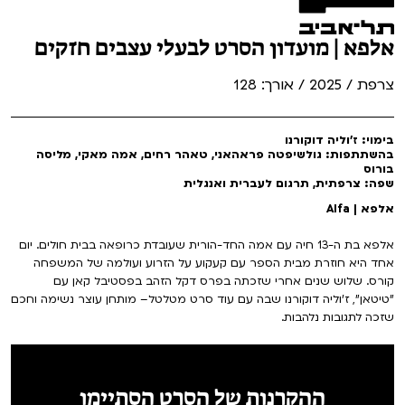
אלפא | מועדון הסרט לבעלי עצבים חזקים
צרפת / 2025 / אורך: 128
בימוי: ז'וליה דוקורנו
בהשתתפות: גולשיפטה פראהאני, טאהר רחים, אמה מאקי, מליסה
בורוס
שפה: צרפתית, תרגום לעברית ואנגלית
אלפא | Alfa
אלפא בת ה-13 חיה עם אמה החד-הורית שעובדת כרופאה בבית חולים. יום
אחד היא חוזרת מבית הספר עם קעקוע על הזרוע ועולמה של המשפחה
קורס. שלוש שנים אחרי שזכתה בפרס דקל הזהב בפסטיבל קאן עם
"טיטאן", ז'וליה דוקורנו שבה עם עוד סרט מטלטל– מותחן עוצר נשימה וחכם
שזכה לתגובות נלהבות.
ההקרנות של הסרט הסתיימו