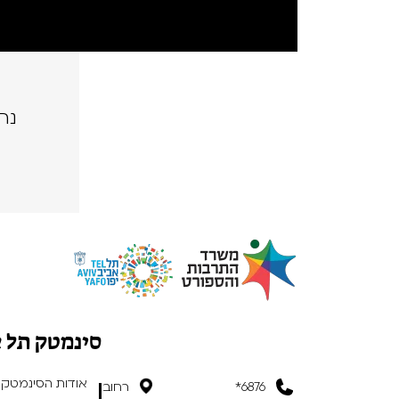
נה
סינמטק תל 
אודות הסינמטק
6876*
רחוב