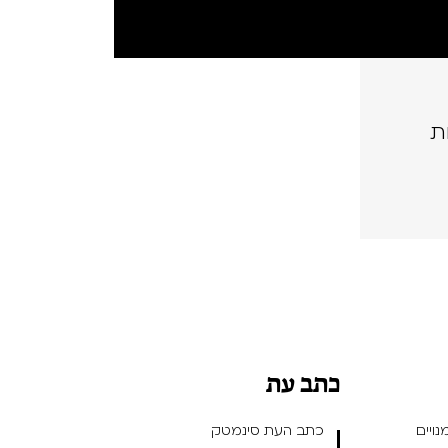
ת
כתב עת
ויים
כתב העת סינמטק