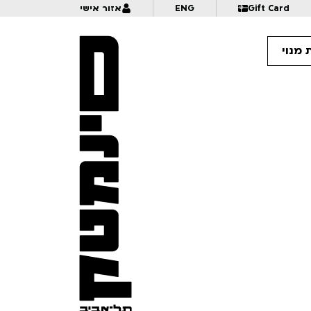
Gift Card
ENG
אזור אישי
 מנוי
16
תיכון מגשימים
16:
מתיתיאו ומיאו | שעת סיפור+הקרנה | מועדון אנגלית לקטנטנים עם רות גלנץ | לגילאי 3-6
17:
20:00
מאמא