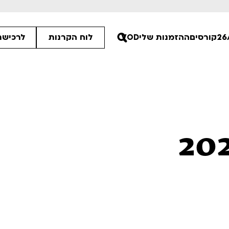
קורסים
ההזמנות שלי
VOD
לוח הקרנות
לרכישת
:15
45
00
ים הלא ידועות
סיפורי קיץ
רטים
לפרטים