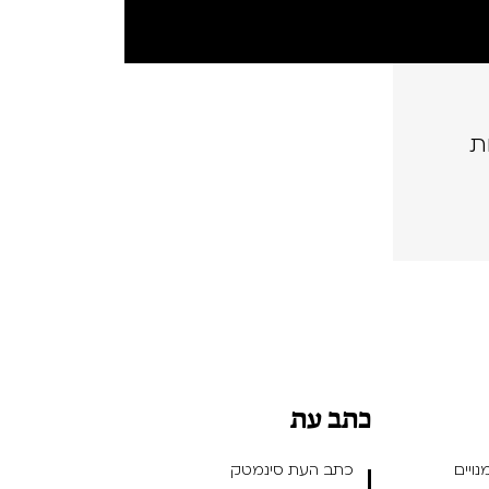
ת
כתב עת
ויים
כתב העת סינמטק