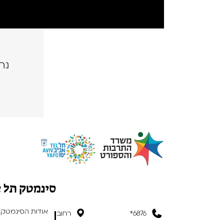
נה
סינמטק תל 
אודות הסינמטק
6876*
רחוב