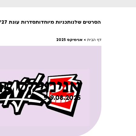
הסרטים שלנו
תכניות מיוחדות
סדרות עונת 26/27
דף הבית
>
אנימיקס 2025
חופשי למנויים
טרום בכורה
חדשים
אנימיקס 2025
סרט פלוס
לילדים ולכל המשפחה
הקרנות על פופים
5-9.08.2025
מועדון אנגלית לקטנטנים
מועדון אנגלית לכל המשפחה
הדרכ
ראשון בקולנוע
שלישי בשלייקס
לפ
אפטר בסינמטק