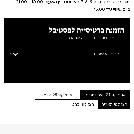
שוקומיקס מתקיים ב 7-8-9 באוגוסט בין השעות 10.00 - 21.00
VOD
ביום שישי עד 15.00
מועדון אנגלית לקטנטנים
מחווה לקסבייה דולאן
ENG
מועדון אנגלית לכל המשפחה
סינמטק קאלט על הגג 2026
הזמנת כרטיסייה לפסטיבל
בחרו את סוג הכרטיסייה או המנוי
לאזור האישי
ראשון בקולנוע
נבחרי דוקאביב 2026
שלישי בשלייקס
אירועים מיוחדים
רכישת מנוי
אפטר בסינמטק
הגלריה
Gift Card
Teen Screen
צור קשר
אנימיקס 25 נוער ובוגרים
אנימיקס 25 ילדים
קולנוע ישראלי
הצג לפי תאריך
הצג לפי סרט
לפי ימים