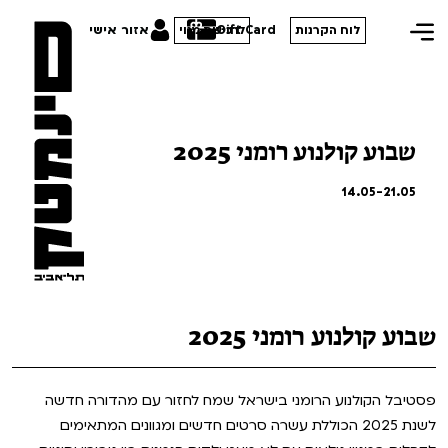
Gift Card
אזור אישי
לוח הקרנות
לרכישת מנוי
שבוע קולנוע רומני 2025
הסרטים שלנו
14.05-21.05
חופשי למנויים
תכניות מיוחדות
טרום בכורה
פסטיבל אנימיקס 2026
סדרות עונת 26/27
חדשים
הדרכים הלא ידועות
שבוע קולנוע רומני 2025
סרט פלוס
קורסים
במראה הישראלית
לילדים ולכל המשפחה
מחווה לג'ון קסאווטס
פסטיבל הקולנוע הרומני בישראל שמח לחזור עם מהדורה חדשה
ההזמנות שלי
לשנת 2025 הכוללת עשרה סרטים חדשים ומגוונים המתאימים
הקרנות על פופים
סיפורי קיץ