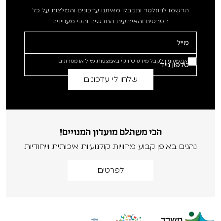
ומאושר המקבל לידיו לתקופה קצרה את הטיפול בבת הסנדקות שלו –
הרשמו לניוזלטר ותקבלו מאיתנו עדכונים והמלצות על כל
מה שהופך את עולמו לחלוטין.
"קלרה"
מציג את סיפורה של אישה
הסרטים והאירועים החדשים והכי מעניינים
הנאלצת לעזוב את בנה לטובת עבודה בגרמניה – תופעה נפוצה
ובעייתית של רומנים רבים בשוק העבודה העולמי.
"ילד מלחמה"
הוא
סרט התבגרות והרפתקאות המתרחש ברקע הנוף המקסים של הרי
אני מעוניין לקבל מידע שיווקי באמצעות מייל או מסרונים
האפוסאן ו
"הלילה של ולאד"
הוא הגרסה הרומנית ל'לילה במוזיאון'
האהוב.
ויש לנו גם שני דוקומנטריים:
"נאסטי"
המציג את איליה נאסטסה –
"הילד הרע של עולם הטניס" ו
"מלחמתו של המלך"
ההסטורי המביא
את סיפורו האמיתי של מלך רומניה שהצליח להטות את הכף לטובת
ארצו במהלך מלחה"ע השנייה. הפסטיבל יכלול אירועים מגוונים סביב
הכי משתלם מועדון המנויים!
הסרטים השונים ויביא יוצרים מרומניה.
נהנים באופן קבוע מחוויות קולנועיות איכותית וייחודיות
נשמח לראותכם/ן,
איריס לקנר
לפרטים
אוצרת ומנהלת פסטיבל הקולנוע הרומני בישראל