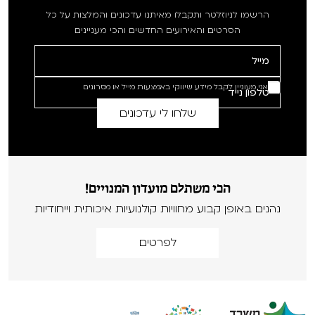
ומאושר המקבל לידיו לתקופה קצרה את הטיפול בבת הסנדקות שלו –
הרשמו לניוזלטר ותקבלו מאיתנו עדכונים והמלצות על כל
מה שהופך את עולמו לחלוטין.
"קלרה"
מציג את סיפורה של אישה
הסרטים והאירועים החדשים והכי מעניינים
הנאלצת לעזוב את בנה לטובת עבודה בגרמניה – תופעה נפוצה
ובעייתית של רומנים רבים בשוק העבודה העולמי.
"ילד מלחמה"
הוא
סרט התבגרות והרפתקאות המתרחש ברקע הנוף המקסים של הרי
אני מעוניין לקבל מידע שיווקי באמצעות מייל או מסרונים
האפוסאן ו
"הלילה של ולאד"
הוא הגרסה הרומנית ל'לילה במוזיאון'
האהוב.
ויש לנו גם שני דוקומנטריים:
"נאסטי"
המציג את איליה נאסטסה –
"הילד הרע של עולם הטניס" ו
"מלחמתו של המלך"
ההסטורי המביא
את סיפורו האמיתי של מלך רומניה שהצליח להטות את הכף לטובת
ארצו במהלך מלחה"ע השנייה. הפסטיבל יכלול אירועים מגוונים סביב
הכי משתלם מועדון המנויים!
הסרטים השונים ויביא יוצרים מרומניה.
נהנים באופן קבוע מחוויות קולנועיות איכותית וייחודיות
נשמח לראותכם/ן,
איריס לקנר
לפרטים
אוצרת ומנהלת פסטיבל הקולנוע הרומני בישראל