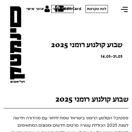
Gift Card
אזור אישי
לוח הקרנות
לרכישת מנוי
שבוע קולנוע רומני 2025
הסרטים שלנו
14.05-21.05
חופשי למנויים
תכניות מיוחדות
טרום בכורה
פסטיבל אנימיקס 2026
סדרות עונת 26/27
חדשים
הדרכים הלא ידועות
שבוע קולנוע רומני 2025
סרט פלוס
קורסים
במראה הישראלית
לילדים ולכל המשפחה
מחווה לג'ון קסאווטס
פסטיבל הקולנוע הרומני בישראל שמח לחזור עם מהדורה חדשה
ההזמנות שלי
לשנת 2025 הכוללת עשרה סרטים חדשים ומגוונים המתאימים
הקרנות על פופים
סיפורי קיץ