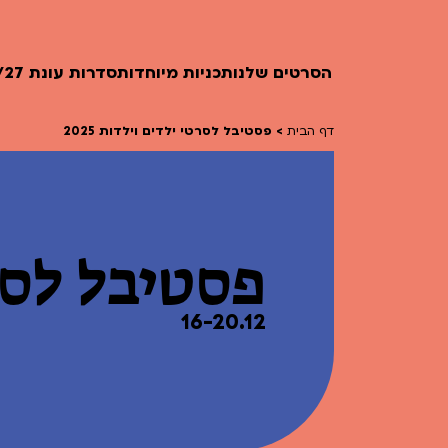
הסרטים שלנו
תכניות מיוחדות
סדרות עונת 26/27
דף הבית
>
פסטיבל לסרטי ילדים וילדות 2025
חופשי למנויים
טרום בכורה
חדשים
פסטיבל לסרטי
סרט פלוס
לילדים ולכל המשפחה
הקרנות על פופים
16-20.12
מועדון אנגלית לקטנטנים
מועדון אנגלית לכל המשפחה
הדרכ
ראשון בקולנוע
שלישי בשלייקס
לפ
אפטר בסינמטק