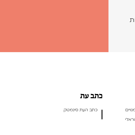
ת
כתב עת
ויים
כתב העת סינמטק
שראלי