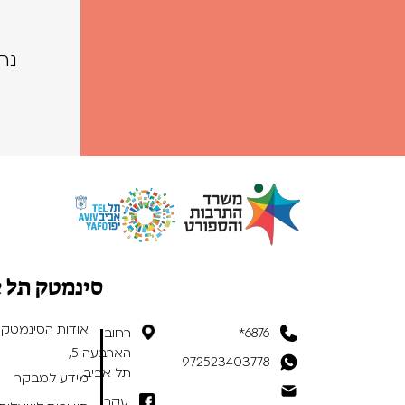
נה
סינמטק תל 
אודות הסינמטק
6876*
רחוב
הארבעה 5,
972523403778
תל אביב
מידע למבקר
עקבו