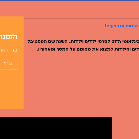
הנחות ומבצעים!
הזמנת
בחג החנוכה יתקיים בסינמטק תל אביב הפסטיבל הבינלאומי ה־21 לסרטי ילדים וילדות. השנה שם הפסטיבל
לדים והילדות למצוא את מקומם על המסך ומאחוריו.
בחרו את 
צבעי החברה הישראלית והעולם בכלל בחגיגה של קולנוע
הפסטיבל שיתקיים במהלך חופש חנוכה, בין התאריכים 16 - 20 בדצמבר יכלול: תחרות בינלאומית לסרטים
הקולנוע והטלויזיה
; סרטים מדובבים בטרום בכורה ;
ות בהקרנה טרום בכורה חגיגית של כאן חינוכית ; סדנאות
ופעילויות מונגשות יומיות ; שעות סיפור לקטנטנים מדי
ות מדי יום ופעילויות בלובי הסינמטק. שפע התכנים
י שצעיר בנפשו.