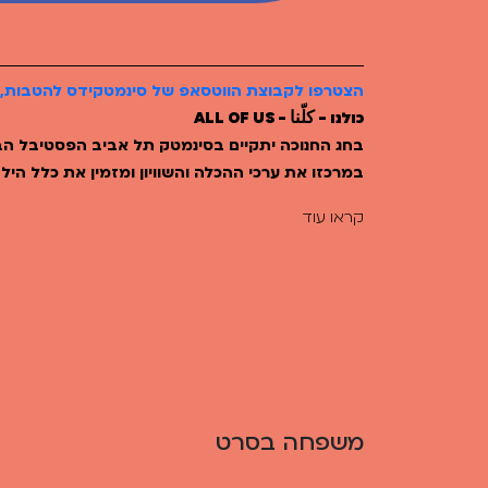
Teen Screen
קולנוע ישראלי
לפי ימים
הצטרפו לקבוצת הווטסאפ של סינמטקידס להטבות, 
כולנו - كلّنا - ALL OF US
במרכזו את ערכי ההכלה והשוויון ומזמין את כלל הי
הסינמטק מקווה להביא תקווה ואור ולתת מקום לכל 
קראו עוד
ותרבות.
מהעולם עם חבר שופטים צעירים לצד
שופטים מעולם 
סדרות בינלאומיות נבחרות ; אירועים לקטנטנים ; סדר
קולנועיות ;קלאסיקות לכל המשפחה ; הקרנות רגישות 
יום ; מפגשי אמן ; סדנאות והצגות ילדים ; הדלקת נר
בפסטיבל מתאימים גם לילדים, פעוטות, נוער ולכל מ
משפחה בסרט