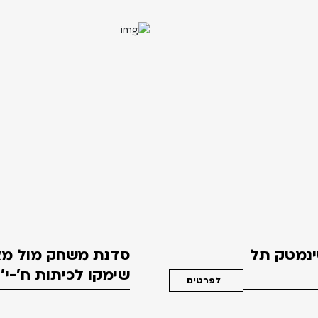
סינמטק תל
סדנת משחק מול מצ
שימקו לכיתות ח'-י'
לפרטים