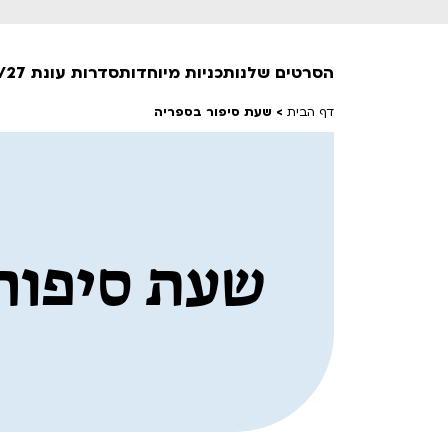
הסרטים שלנו
תכניות מיוחדות
סדרות עונת 26/27
דף הבית
>
שעת סיפור בספריה
חופשי למנויים
טרום בכורה
חדשים
סרט פלוס
שעת סיפור
לילדים ולכל המשפחה
הקרנות על פופים
מועדון אנגלית לקטנטנים
מועדון אנגלית לכל המשפחה
הדרכ
ראשון בקולנוע
שלישי בשלייקס
לפ
אפטר בסינמטק