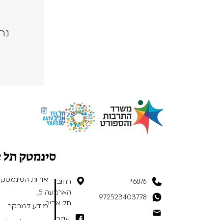
נה
סינמטק תל 
אודות הסינמטק
6876*
רחוב
הארבעה 5,
972523403778
תל אביב
מידע למבקר
עקבו