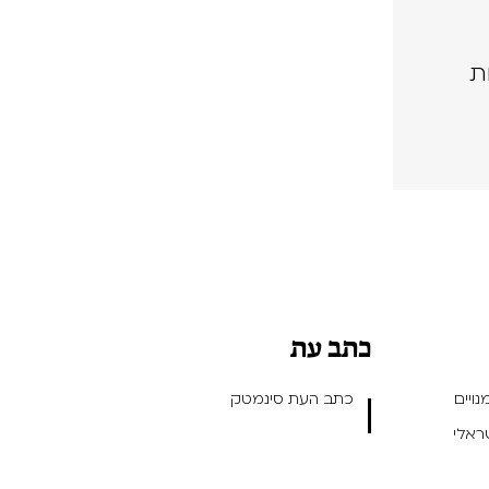
ת
כתב עת
ויים
כתב העת סינמטק
שראלי