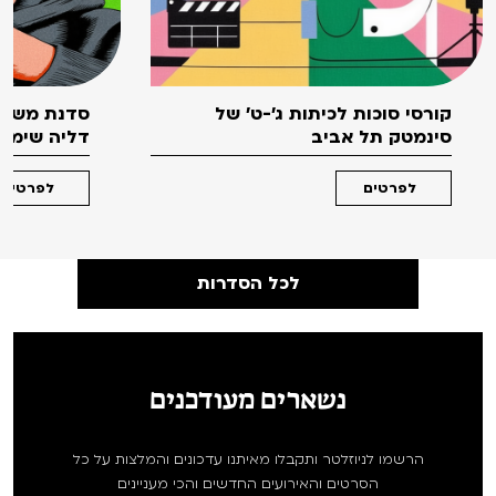
קורסי סוכות לכיתות ג'-ט' של
סדנת משחק
סינמטק תל אביב
דליה שימקו 
לפרטים
לפרטים
לכל הסדרות
נשארים מעודכנים
הרשמו לניוזלטר ותקבלו מאיתנו עדכונים והמלצות על כל
הסרטים והאירועים החדשים והכי מעניינים