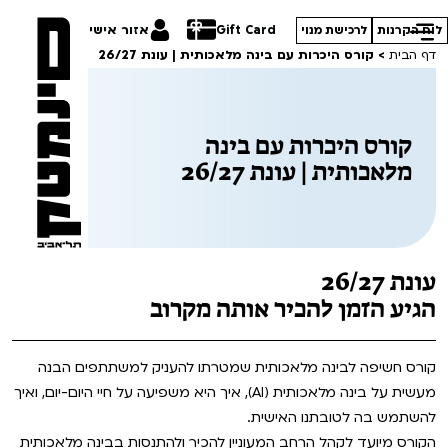
Gift Card
אזור אישי
לוח הקרנות
לרכישת מנוי
דף הבית
>
קורס היכרות עם בינה מלאכותית | עונת 26/27
קורס היכרות עם בינה
מלאכותית | עונת 26/27
הסרטים שלנו
חופשי למנויים
תכניות מיוחדות
טרום בכורה
הדרכים הלא ידועות
עונת 26/27
סדרות עונת 26/27
חדשים
במראה הישראלית
הגיע הזמן להכיר אותה מקרוב
סרט פלוס
קורסים
מחווה לג'ון קסאווטס
קורס חשיפה לבינה מלאכותית שמטרתו להעניק למשתתפים הבנה
מעשית על בינה מלאכותית (AI), איך היא משפיעה על חיי היום-יום, ואיך
לילדים ולכל המשפחה
סיפורי קיץ
ההזמנות שלי
להשתמש בה לטובתנו האישית.
הקרנות על פופים
הקורס מיועד לקהל הרחב המעוניין להכיר ולהתנסות בבינה מלאכותית
מחווה לקסבייה דולאן