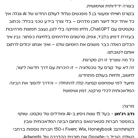
VOD
בצורה ידידותית ושימושית.
מועדון אנגלית לקטנטנים
סינמטק קאלט על הגג 2026
בקורס חווייתי ומעשי בן 5 מפגשים נצלול לעולם החדש של AI ונגלה איך
כל אחד יכול ליצור תוכן מדהים – בלי צורך בידע טכני בכלל: נכתוב
ENG
מועדון אנגלית לכל המשפחה
נבחרי דוקאביב 2026
טקסטים עם ChatGPT, נלחין מוזיקה בלי לנגן, נעצב תמונות מרהיבות
בעזרת דמיון בלבד, ונפיק סרטונים מדהימים בלחיצת כפתור. נבין איך
לאזור האישי
ראשון בקולנוע
אירועים מיוחדים
הכלים האלה כבר משנים את היומיום שלנו – ואיך אנחנו יכולים לרתום
אותם לטובתנו.
שלישי בשלייקס
הגלריה
רכישת מנוי
כל מה שצריך זו רק סקרנות.
זה לא עוד קורס על טכנולוגיה – זו היכרות עם דרך חדשה ליצור,
אפטר בסינמטק
לחשוב, ולחיות בעולם מתחדש.
Gift Card
מיועד למי שמחפש קפיצה קלה להתחלה – והדרך להפוך את הבינה
Teen Screen
המלאכותית לכלי פרקטי, זמין ושימושי!
צור קשר
קולנוע ישראלי
מרצה:
נדב רג'ואן
לפי ימים
- בעל 15 שנות ניסיון ב-AI ומודלים של טקסט. שותף
במספר חברות סטארטאפ בתחום הבינה המלאכותית שבין
לקוחותיהם: Fiverr, Wix, Honeybook ו-150 חברות נוספות ברחבי
העולם, הוביל ב-Google את תוכנית ההדרכה של Adwords