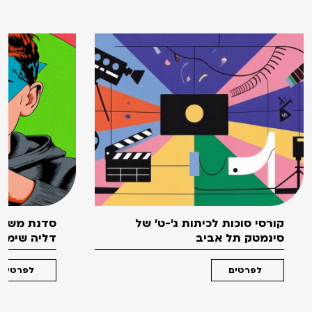
קורסי סוכות לכיתות ג'-ט' של
סדנת משחק
סינמטק תל אביב
דליה שימקו 
לפרטים
לפרטים