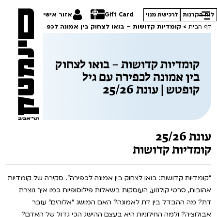
Gift Card
אזור אישי
לוח הקרנות
לרכישת מנוי
דף הבית
>
קומדיות קדושות – בואו לצחוק בין אמונה לכפירה עם גיל קופטש | ע
קומדיות קדושות – בואו לצחוק
בין אמונה לכפירה עם גיל
קופטש | עונת 25/26
הסרטים שלנו
חופשי למנויים
תכניות מיוחדות
טרום בכורה
פסטיבל אנימיקס 2026
עונת 25/26
סדרות עונת 26/27
חדשים
קומדיות קדושות
הדרכים הלא ידועות
סרט פלוס
קורסים
במראה הישראלית
"קומדיות קדושות: בואו לצחוק בין אמונה לכפירה". סקירה של קומדיות
אהובות, סרטי קולנוע, העוסקות בשאלות פילוסופיות כמו איך נוצרת
לילדים ולכל המשפחה
מחווה לג'ון קסאווטס
ההזמנות שלי
דת? מה ההבדל בין דת לאמונה? האם המושג "אלוהים" עובר
הקרנות על פופים
אבולוציה? ולמה החילוניות היא בעצם ההישג הכי גדול של האדם?
סיפורי קיץ