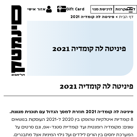
Gift Card
אזור אישי
לוח הקרנות
לרכישת מנוי
דף הבית
>
פיניטה לה קומדיה 2021
פיניטה לה קומדיה 2021
הסרטים שלנו
חופשי למנויים
תכניות מיוחדות
טרום בכורה
פסטיבל אנימיקס 2026
פיניטה לה קומדיה 2021
סדרות עונת 26/27
חדשים
הדרכים הלא ידועות
סרט פלוס
קורסים
במראה הישראלית
פיניטה לה קומדיה 2021 חוזרת למסך הגדול עם תוכנית מגוונת.
8 קומדיות איטלקיות שהופקו בין 2020 ל-2021 העוסקות בנושאים
לילדים ולכל המשפחה
מחווה לג'ון קסאווטס
ההזמנות שלי
שונים: מקומדיה רומנטית ועד קומדיית סטנד-אפ, וגם סרטים על
המערכת יחסים בין הורים לילדים ועל גילוי המיניות אצל מתבגרים.
הקרנות על פופים
סיפורי קיץ