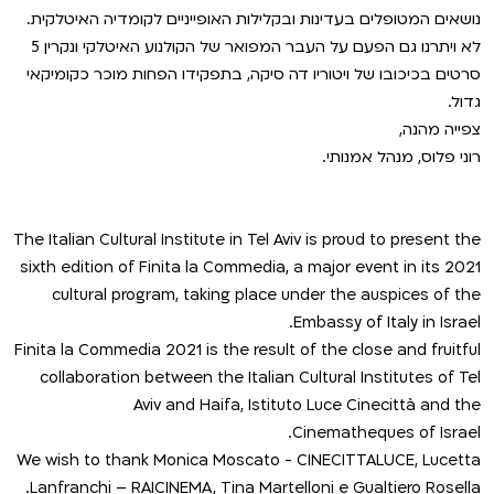
VOD
נושאים המטופלים בעדינות ובקלילות האופייניים לקומדיה האיטלקית.
מועדון אנגלית לקטנטנים
מחווה לקסבייה דולאן
לא ויתרנו גם הפעם על העבר המפואר של הקולנוע האיטלקי ונקרין 5
סרטים בכיכובו של ויטוריו דה סיקה, בתפקידו הפחות מוכר כקומיקאי
ENG
מועדון אנגלית לכל המשפחה
סינמטק קאלט על הגג 2026
גדול.
צפייה מהנה,
לאזור האישי
ראשון בקולנוע
נבחרי דוקאביב 2026
רוני פלוס, מנהל אמנותי.
שלישי בשלייקס
אירועים מיוחדים
רכישת מנוי
The Italian Cultural Institute in Tel Aviv is proud to present the
אפטר בסינמטק
הגלריה
sixth edition of Finita la Commedia, a major event in its 2021
Gift Card
cultural program, taking place under the auspices of the
Teen Screen
Embassy of Italy in Israel.
צור קשר
Finita la Commedia 2021 is the result of the close and fruitful
קולנוע ישראלי
collaboration between the Italian Cultural Institutes of Tel
Aviv and Haifa, Istituto Luce Cinecittà and the
לפי ימים
Cinematheques of Israel.
We wish to thank Monica Moscato - CINECITTALUCE, Lucetta
Lanfranchi – RAICINEMA, Tina Martelloni e Gualtiero Rosella.