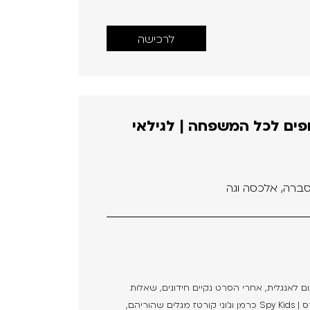
לרכישה
ופים לכל המשפחה | לגילאי
ל סברה, אלכסה וגה
ום לאנגלית, אחרי הסרט נקיים חידונים, שאלות
ודיונים על הסרט - באנגלית! מתאים לגילאי 8+ ספיי קידס | Spy Kids כרמן וג'וני קורטז מגלים שהוריהם,