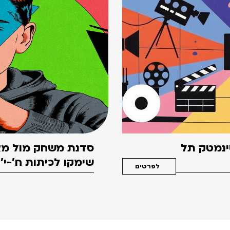
סינמטק תל
סדנת משחק מול מצ
שימקו לכיתות ח'-י'
לפרטים