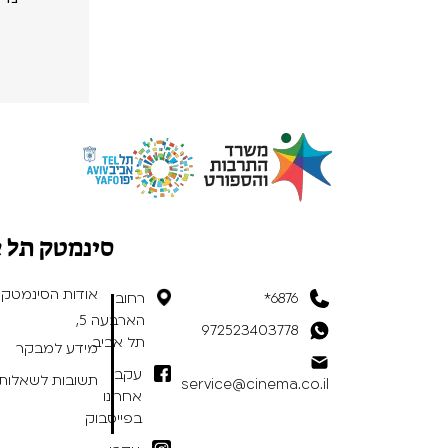
סינמטק תל 
אודות הסינמטק
6876*
רחוב
הארבעה 5,
972523403778
תל אביב
מידע למבקר
עקבו
תשובות לשאלות 
service@cinema.co.il
אחרינו
בפייסבוק