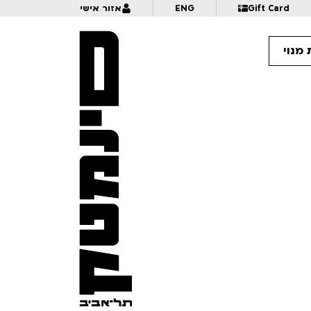
Gift Card
ENG
אזור אישי
מנוי
14:
קומיקסאי נולד | אורי פינק | לכל המשפחה | פסטיבל אנימיקס 2026
14:
איך לצייר פרספקטיבה? | לגילאי 6+ | פסטיבל אנימיקס 2026
14:
21:30
בחזרה מההימלאיה