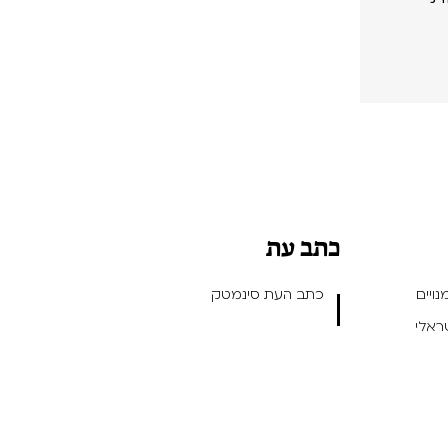
כתב עת
ויים
כתב העת סינמטק
שראלי