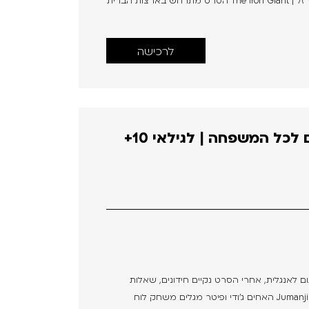
ודיונים על הסרט - באנגלית! מתאים לגילאי 8+ ענק הברזל | The Iron Giant הסרט מתרחש בארצות הברית
לרכישה
 לכל המשפחה | לגילאי 10+
ום לאנגלית, אחרי הסרט נקיים חידונים, שאלות
ודיונים על הסרט - באנגלית! מתאים לגילאי 8+ ג'ומנג'י | Jumanji האחים ג'ודי ופיטר מגלים משחק לוח