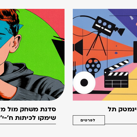
סינמטק תל
סדנת משחק מול מצ
שימקו לכיתות ח'-י'
לפרטים