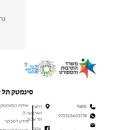
נה
סינמטק תל 
אודות הסינמטק
6876*
רחוב
הארבעה 5,
972523403778
תל אביב
מידע למבקר
עקבו