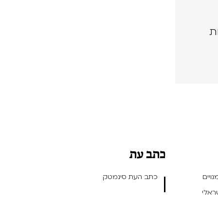
ת
כתב עת
ויים
כתב העת סינמטק
שראלי