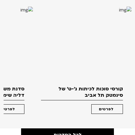
קורסי סוכות לכיתות ג'-ט' של
סדנת משחק
סינמטק תל אביב
דליה שימקו 
לפרטים
לפרטים