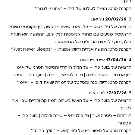
דילן
הקרנת סרט: הצצה לעולמו של דילן – "אנונימי לגמרי"
3.
20/02/26
ניל יאנג
הרצאה של גיל מטוס – על האמן שאינו מתפשר, בין אקוסטי לחשמלי
הראסטיז מגיעים עם מחווה אקוסטית לניל יאנג. ההופעה היא חגיגת
פולק-רוק ללהיטים הגדולים של המאסטרו
הקרנת סרט: הופעה אגדית ודיוקן אמנותי – "Rust Never Sleeps"
4.
17/04/26
איימי וויינהאוס
הרצאה של בועז כהן – על הקול הייחודי והסיפור הטרגי של איימי
ירון אמיתי – גיטרה ושירה | גל בילגוראי – שירה | בועז כהן – נגינה
הקרנת סרט: דיוקן כנה ומטלטל של זמרת יוצאת דופן – "איימי"
5.
17/07/26
ג'וני קאש
הרצאה של בועז כהן – על האיש בשחור, המוזיקה והחיים שבין אור
לחושך
חן רותם – גיטרה ושיר | גל בילגוראי – שירה וקולות | בועז כהן –
פסנתר
הקרנת סרט על סיפור חייו של ג׳וני קאש – "הולך בדרכי"