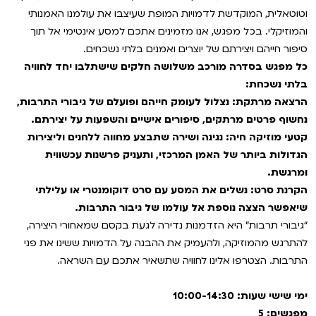
VOD
וטוטאלית, המוקדשת לדמויות המופת שעיצבו את עולמנו האמנותי
מועדון אנגלית לקטנטנים
מחווה לקסבייה דולאן
והמוזיקלי. בכל מפגש, אנו מזמינים אתכם למסע אינטימי אל תוך
סיפור חייהם ויצירתם של יוצרים ואמנים בלתי נשכחים.
ENG
מועדון אנגלית לכל המשפחה
סינמטק קאלט על הגג 2026
כל מפגש בסדרה מורכב משלושה חלקים שישתלבו יחד לחוויה
בלתי נשכחת:
לאזור האישי
ראשון בקולנוע
נבחרי דוקאביב 2026
הרצאה מרתקת: נצלול לעומק חייהם ופועלם של גיבורי התרבות,
נחשוף פרטים מרתקים, סיפורים אישיים והשפעות על יצירתם.
שלישי בשלייקס
אירועים מיוחדים
רכישת מנוי
קטעי מוזיקה חיה: נגינה ושירה שתבצע מחווה ללחנים וליצירות
הגדולות ביותר של האמן המרכזי, ותעניק פרשנות עכשווית
אפטר בסינמטק
הגלריה
ומרגשת.
Gift Card
הקרנת סרט: נשלים את המסע עם סרט דוקומנטרי או עלילתי
Teen Screen
שיאפשר הצצה נוספת אל עולמו של גיבור התרבות.
צור קשר
“גיבורי תרבות” היא הזדמנות נדירה לגעת בקסם שמאחורי היצירה,
קולנוע ישראלי
להתרגש מהמוזיקה, ולהעמיק את ההבנה על הדמויות ששינו את פני
לפי ימים
התרבות. הצטרפו אלינו לחוויה שתשאיר אתכם עם השראה.
ימי שישי שעות: 10:00-14:30
מפגשים: 5