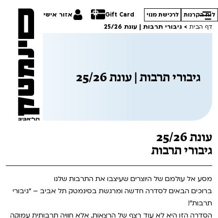
Gift Card
אזור אישי
לוח הקרנות
לרכישת מנוי
דף הבית
>
גיבורי תרבות | עונת 25/26
גיבורי תרבות | עונת 25/26
הסרטים שלנו
חופשי למנויים
תכניות מיוחדות
טרום בכורה
פסטיבל אנימיקס 2026
עונת 25/26
סדרות עונת 26/27
חדשים
גיבורי תרבות
הדרכים הלא ידועות
סרט פלוס
קורסים
במראה הישראלית
מסע אל עולמם של היוצרים שעיצבו את התרבות שלנו
ברוכים הבאים לסדרה חדשה ומרגשת בסינמטק תל אביב – “גיבורי
לילדים ולכל המשפחה
מחווה לג'ון קסאווטס
ההזמנות שלי
תרבות”!
הקרנות על פופים
הסדרה הזו היא לא עוד רצף של הרצאות, אלא חוויה תרבותית עמוקה
סיפורי קיץ