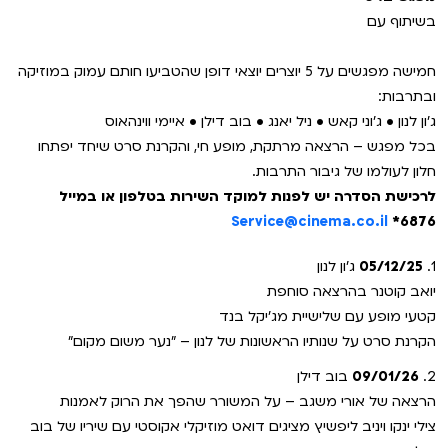
בשיתוף עם
חמישה מפגשים על 5 יוצרים יוצאי דופן שהטביעו חותם עמוק במוזיקה
ובתרבות:
ג׳ון לנון • ג׳וני קאש • ניל יאנג • בוב דילן • איימי ווינהאוס
בכל מפגש – הרצאה מרתקת, מופע חי, והקרנת סרט שיחד יפתחו
חלון לעולמו של גיבור התרבות.
לרכישת הסדרה יש לפנות למוקד השירות בטלפון או במייל
Service@cinema.co.il
6876*
1.
05/12/25
ג'ון לנון
יואב קוטנר בהרצאה סוחפת
קטעי מופע עם שלישיית מג׳יקל בנד
הקרנת סרט על שנותיו הראשונות של לנון – "נער משום מקום"
2.
09/01/26
בוב דילן
הרצאה של אורי משגב – על המשורר שהפך את הרוק לאמנות
צילי ינקו ויניב ליפשיץ מציגים דואט מוזיקלי אקוסטי עם שיריו של בוב