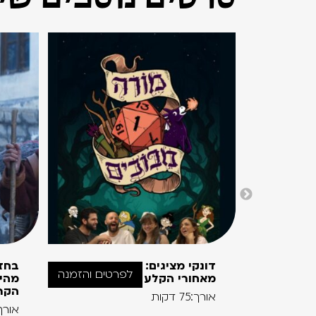
דונקי מציגים:
בחז
לפרטים והזמנה
מאחורי הקלע
מהימ
הקר
אורך:75 דקות
אורך:120 ד