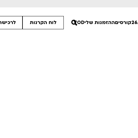
קורסים
ההזמנות שלי
VOD
לוח הקרנות
לרכישת 
30
30
30
ים הלא ידועות
פסטיבל אנימיקס 2026
רטים
לפרטים