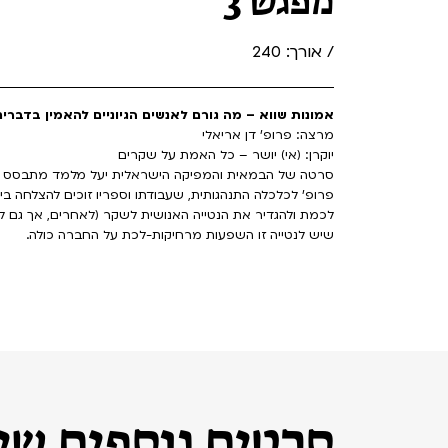
מפגש 3
/ אורך: 240
אמונות שווא – מה גורם לאנשים הגיוניים להאמין בדברים 
מרצה: פרופ' דן אריאלי
יוקרן: (אי) יושר – כל האמת על שקרים
סרטה של הבמאית והמפיקה הישראלית יעל מלמד מתבסס על ה
פרופ' לכלכלה התנהגותית, שעבודתו וספריו זוכים להצלחה ב
לכמת ולהגדיר את הנטייה האנושית לשקר (לאחרים, אך גם לעצ
שיש לנטייה זו השפעות מרחיקות-לכת על החברה כולה.
סרטים נוספים שיכ