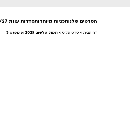
הסרטים שלנו
תכניות מיוחדות
סדרות עונת 26/27
דף הבית
>
סרט פלוס
>
תמול שלשום 2025 א מפגש 3
חופשי למנויים
טרום בכורה
חדשים
סרט פלוס
לילדים ולכל המשפחה
הקרנות על פופים
מועדון אנגלית לקטנטנים
מועדון אנגלית לכל המשפחה
הדרכ
ראשון בקולנוע
שלישי בשלייקס
לפ
אפטר בסינמטק