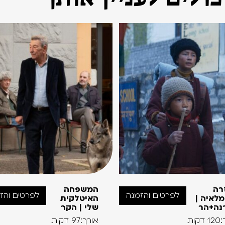
רה
המשפחה
לפרטים והזמנה
לפרטים והז
לאיה |
האיטלקית
נה+הר
שלי | הקר
קות
אורך:97 דקות