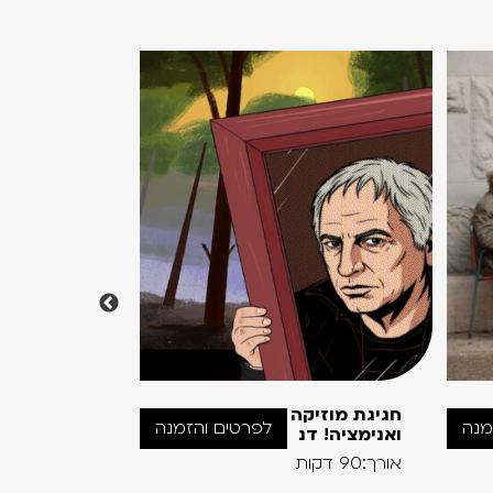
חגיגת מוזיקה
תמול שלשו
מנה
לפרטים והזמנה
ואנימציה! דנ
2026 ב' –
אורך:90 דקות
אורך:240
סרט+הרצאה