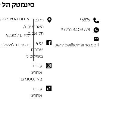
סינמטק תל 
אודות הסינמטק
6876*
רחוב
הארבעה 5,
972523403778
תל אביב
מידע למבקר
עקבו
תשובות לשאלות 
service@cinema.co.il
אחרינו
בפייסבוק
עקבו
אחרינו
באינסטגרם
עקבו
אחרינו
בטיקטוק
תנאי שימוש באתר
/
הצהרת נגישות