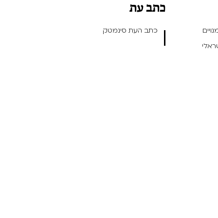
כתב עת
ויים
כתב העת סינמטק
שראלי
ן ועיצוב חווית משתמש -
- תכנות: Outright