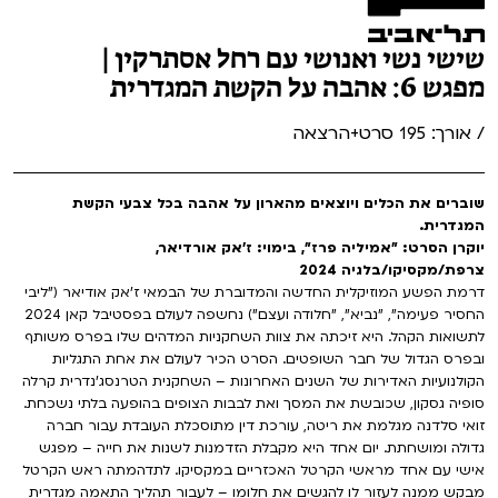
שישי נשי ואנושי עם רחל אסתרקין |
מפגש 6: אהבה על הקשת המגדרית
/ אורך: 195 סרט+הרצאה
שוברים את הכלים ויוצאים מהארון על אהבה בכל צבעי הקשת
המגדרית.
יוקרן הסרט: "אמיליה פרז", בימוי: ז'אק אורדיאר,
צרפת/מקסיקו/בלגיה 2024
דרמת הפשע המוזיקלית החדשה והמדוברת של הבמאי ז'אק אודיאר ("ליבי
החסיר פעימה", "נביא", "חלודה ועצם") נחשפה לעולם בפסטיבל קאן 2024
לתשואות הקהל. היא זיכתה את צוות השחקניות המדהים שלו בפרס משותף
ובפרס הגדול של חבר השופטים. הסרט הכיר לעולם את אחת התגליות
הקולנועיות האדירות של השנים האחרונות – השחקנית הטרנסג'נדרית קרלה
סופיה גסקון, שכובשת את המסך ואת לבבות הצופים בהופעה בלתי נשכחת.
זואי סלדנה מגלמת את ריטה, עורכת דין מתוסכלת העובדת עבור חברה
גדולה ומושחתת. יום אחד היא מקבלת הזדמנות לשנות את חייה – מפגש
אישי עם אחד מראשי הקרטל האכזריים במקסיקו. לתדהמתה ראש הקרטל
מבקש ממנה לעזור לו להגשים את חלומו – לעבור תהליך התאמה מגדרית