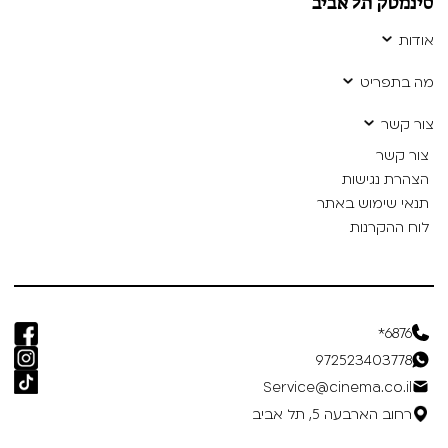
סינמטק תל אביב
אודות
מה בתפריט
צור קשר
צור קשר
הצהרת נגישות
תנאי שימוש באתר
לוח ההקרנות
6876*
972523403778
Service@cinema.co.il
רחוב הארבעה 5, תל אביב