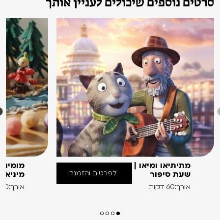
סרטים נוספים שיכולים לעניין אותך
מתיתיאו ומיאו |
מומינים
לפרטים והזמנה
שעת סיפור
מיניאט
אורך:60 דקות
אורך:60 דקות