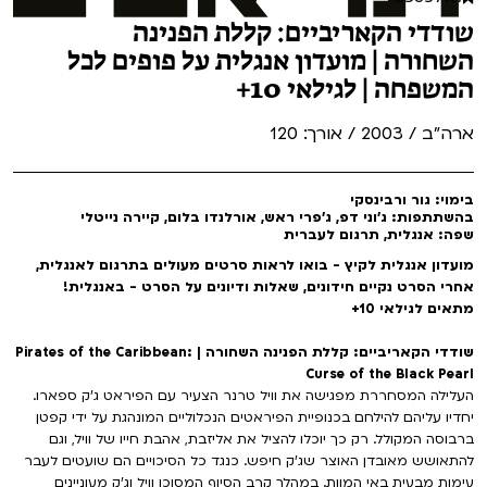
שודדי הקאריביים: קללת הפנינה
השחורה | מועדון אנגלית על פופים לכל
המשפחה | לגילאי 10+
ארה"ב / 2003 / אורך: 120
בימוי: גור ורבינסקי
בהשתתפות: ג'וני דפ, ג'פרי ראש, אורלנדו בלום, קיירה נייטלי
שפה: אנגלית, תרגום לעברית
מועדון אנגלית לקיץ - בואו לראות סרטים מעולים בתרגום לאנגלית,
אחרי הסרט נקיים חידונים, שאלות ודיונים על הסרט - באנגלית!
מתאים לגילאי 10+
שודדי הקאריביים: קללת הפנינה השחורה | Pirates of the Caribbean:
Curse of the Black Pearl
העלילה המסחררת מפגישה את וויל טרנר הצעיר עם הפיראט ג'ק ספארו.
יחדיו עליהם להילחם בכנופיית הפיראטים הנכלוליים המונהגת על ידי קפטן
ברבוסה המקולל. רק כך יוכלו להציל את אליזבת, אהבת חייו של וויל, וגם
להתאושש מאובדן האוצר שג'ק חיפש. כנגד כל הסיכויים הם שועטים לעבר
עימות מבעית באי המוות. במהלך קרב הסיוף המסוכן וויל וג'ק מעוניינים