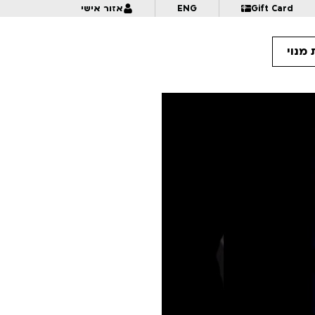
Gift Card
ENG
אזור אישי
מנוי
11:
תהילה מאוחרת | טרום בכורה
16
18:30
ערך סנטימנטלי
16:
החלק החסר