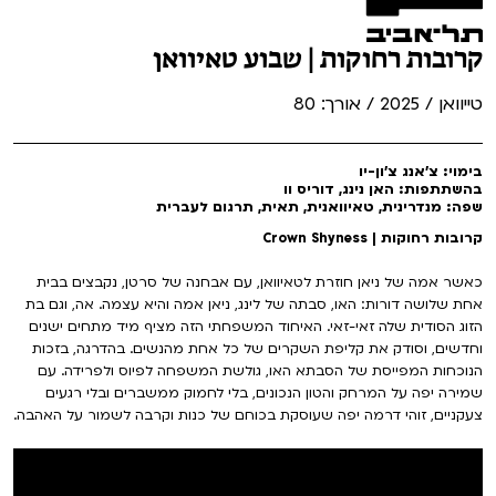
קרובות רחוקות | שבוע טאיוואן
טייוואן / 2025 / אורך: 80
בימוי: צ'אנג צ'ון-יו
בהשתתפות: האן נינג, דוריס וו
שפה: מנדרינית, טאיוואנית, תאית, תרגום לעברית
קרובות רחוקות | Crown Shyness
כאשר אמה של ניאן חוזרת לטאיוואן, עם אבחנה של סרטן, נקבצים בבית
אחת שלושה דורות: האו, סבתה של לינג, ניאן אמה והיא עצמה. אה, וגם בת
הזוג הסודית שלה זאי-זאי. האיחוד המשפחתי הזה מציף מיד מתחים ישנים
וחדשים, וסודק את קליפת השקרים של כל אחת מהנשים. בהדרגה, בזכות
הנוכחות המפייסת של הסבתא האו, גולשת המשפחה לפיוס ולפרידה. עם
שמירה יפה על המרחק והטון הנכונים, בלי לחמוק ממשברים ובלי רגעים
צעקניים, זוהי דרמה יפה שעוסקת בכוחם של כנות וקרבה לשמור על האהבה.