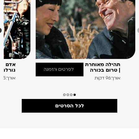
תהילה מאוחרת
אדם בע
לפרטים והזמנה
| טרום בכורה
גורלו
אורך:96 דקות
אורך:95 דקות
לכל הסרטים