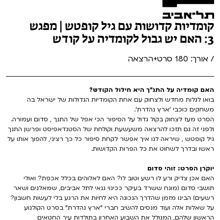
קומדיות קדושות עם גיל קופטש | מפגש
3: האם יש גבול לקומדיה על קודש
/ אורך: 180 סרט+הרצאה
האם קומדיה על התנ"ך היא חילול הקודש?
בואו לגלות מחדש ולצחוק עם אחת הקומדיות הגדולות של ישראל בה
משחקים כוכבי 'ארץ נהדרת'.
הסרט מעז לצחוק בקול גדול על הסיפור הכי אפל של התנך , סדום ועמורה.
ולפני זה גם תזכו להרצאה משעשעת וקולחת של הסטנדאפיסט ופרשן התנך
גיל קופטש , שיראה לנו איך אפשר לקחת סיפור כל כך רציני, להפוך אותו על
ראשו ובדרך לשחוט את כל הפרות הקדושות.
יוקרן הסרט: זוהי סדום
האם אכן צדיק ורע לו רשע וטוב לו? האם לאלוהים בכלל אכפת? ואולי
תושבי סדום (מונח ששרד בעיקר ככינוי גנאי לתל אביבים, שמאלנים ושאר
רשעים) הבינו מזמן שהדרך הנכונה היא לחיות את הרגע בלי לעשות חשבון?
על שאלות אלה ועוד מנסים להשיב חברי "ארץ נהדרת" בסרט הקולנוע
הראשון שלהם, המגולל את השבוע האחרון בתולדות עיר החטאים