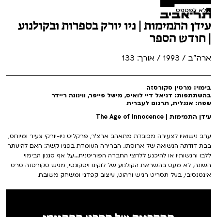
לא לפספס
עידן התמימות | ניו יורק בספרות ובקולנוע
| חודש הספר
ארה"ב / 1993 / אורך: 133
בימוי: מרטין סקורסזה
בהשתתפות: דניאל דיי לואיס, מישל פייפר, ווינונה ריידר
שפה: אנגלית, תרגום לעברית
עידן התמימות | The Age of Innocence
ערב נישואיו לצעירה מכובדת מתאהב ארצ'ר, פרקליט ניו-יורקי צעיר ומיוחס,
בבת דודתה הנשואה של ארוסתו. הברירה העומדת בפניו קשה: האם להיעתר
ללבו ורגשותיו או להיכנע ללחצי החברה הפוריטנית...על אף סגנון הבימוי
השונה, לא מעט בהשראת הקולנוע של לוקינו ויסקונטי, מגיש סקורסזה סרט
אינטנסיבי, בעל תסריט רגיש ורהוט, עיצוב קפדני ומשחק משובח.