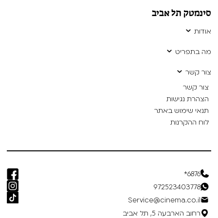
סינמטק תל אביב
אודות
מה בתפריט
צור קשר
צור קשר
הצהרת נגישות
תנאי שימוש באתר
לוח ההקרנות
6876*
972523403778
Service@cinema.co.il
רחוב הארבעה 5, תל אביב