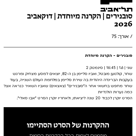
סובנירים | הקרנה מיוחדת | דוקאביב
2026
/ אורך: 75
סובנירים - הקרנה מיוחדת
שני | 1.6 | 16:45 | סינמטק 2
שחר, קולנוען מובטל, ואביו סליימן בן ה-82, יוצאים למסע מצחיק ומרגש
בעקבות הבריגדה היהודית בה שירת סליימן במלחמת העולם השנייה, בעוד
שחר מחפש בחשאי אחר ה"סובנירים" (צאצאים) שאביו השאיר כנראה אצל
כמה נערות הולנדיות
הסרט יוקרן לכבוד 20 שנה ליציאתו, ולאחריו יוקרן הסרט "אבו סאלי".
ההקרנות של הסרט הסתיימו
מוזמנים לצפות בכל ההקרנות החמות