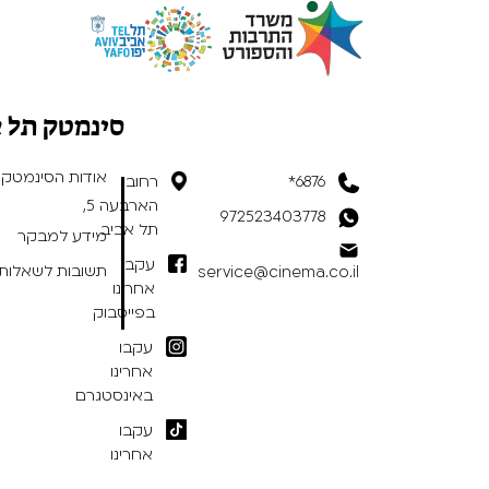
סינמטק תל 
אודות הסינמטק
6876*
רחוב
הארבעה 5,
972523403778
תל אביב
מידע למבקר
עקבו
תשובות לשאלות 
service@cinema.co.il
אחרינו
בפייסבוק
עקבו
אחרינו
באינסטגרם
עקבו
אחרינו
בטיקטוק