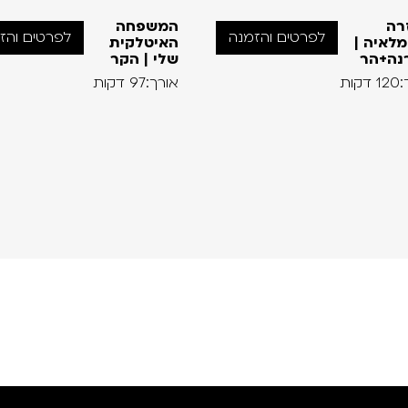
רה
המשפחה
לפרטים והזמנה
לפרטים והז
לאיה |
האיטלקית
נה+הר
שלי | הקר
קות
אורך:97 דקות