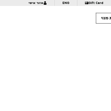
Gift Card
ENG
אזור אישי
מנוי
21:
כנופיית המטאוריט | נבחרי דוקאביב
21:
בחזרה מההימלאיה
22:
השמיעו קול – מקבץ קליפים ישראלי ובינלאומי | לגילאי 16+ | פסטיבל אנימיקס 2026