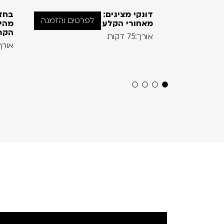
דונקי מציגים:
בחז
לפרטים והזמנה
מאחורי הקלע
מהימ
הקר
אורך:75 דקות
אורך:120 ד