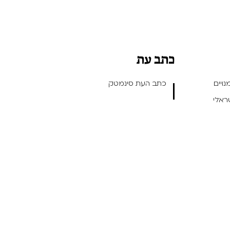
כתב עת
ויים
כתב העת סינמטק
שראלי