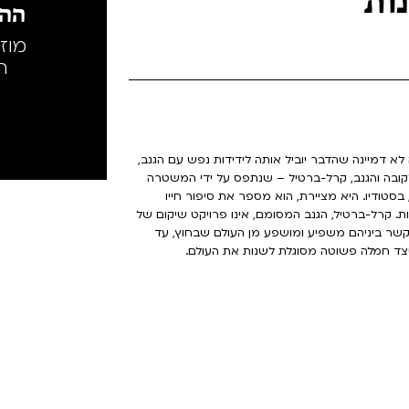
ההק
מוז
ה
 לא דמיינה שהדבר יוביל אותה לידידות נפש עם הגנב,
לקובה והגנב, קרל-ברטיל – שנתפס על ידי המשטרה
סטודיו. היא מציירת, הוא מספר את סיפור חייו
ת. קרל-ברטיל, הגנב המסומם, אינו פרויקט שיקום של
קשר ביניהם משפיע ומושפע מן העולם שבחוץ, עד
כיצד חמלה פשוטה מסוגלת לשנות את העולם.