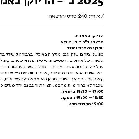
2025 ב' – הדיוקן באמנות
/ אורך: 240 סרט+הרצאה
הדיוקן באמנות
מרצה: ד"ר דורון לוריא
יוקרן: הציירת והגנב
כששני ציורים שלה נגנבו מגלריה באוסלו, ברבורה קישילקובה
ולשורה של אירועים דרמטיים שיטלטלו את חיי שניהם. קישי
אבל לא זכר מה עשה בציורים – מבלים שעות ארוכות ביחד, ב
וכשהעוינות הראשונית מתפוגגת, שניהם חושפים פצעים וסודו
קישילקובה. במהלך השנים שבהן היא ממשיכה לצייר אותו, ה
שכבר לא ברור מי תומך במי. הציירת והגנב גם יחד מגלים 
17:00 – 18:30 הרצאה
18:30 – 19:00 הפסקה
19:00 הקרנת סרט