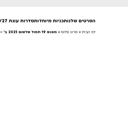
הסרטים שלנו
תכניות מיוחדות
סדרות עונת 26/27
דף הבית
>
סרט פלוס
>
מפגש 19 תמול שלשום 2025 ב' – הדיוקן באמנות
חופשי למנויים
טרום בכורה
חדשים
סרט פלוס
לילדים ולכל המשפחה
הקרנות על פופים
מועדון אנגלית לקטנטנים
מועדון אנגלית לכל המשפחה
הדרכ
ראשון בקולנוע
שלישי בשלייקס
לפ
אפטר בסינמטק