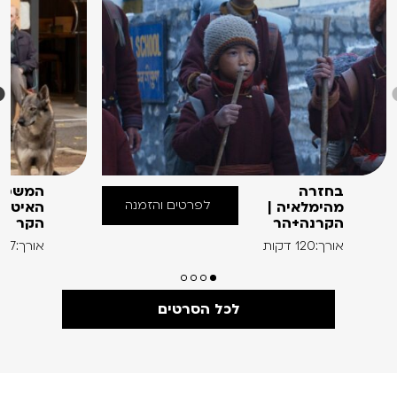
בחזרה
המשפח
לפרטים והזמנה
מהימלאיה |
האיטלק
הקרנה+הר
הקר
אורך:120 דקות
אורך:97 דקות
לכל הסרטים