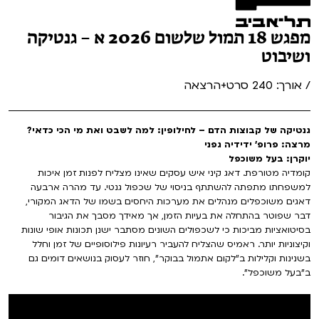
מפגש 18 תמול שלשום 2026 א – גנטיקה
ושיבוט
/ אורך: 240 סרט+הרצאה
גנטיקה של קבוצות הדם – לחילופין: למה לשבט ואת מי הכי כדאי?
מרצה: פרופ' ידידיה גפני
יוקרן: בעל משוכפל
קומדיה מטורפת. דאג קיני איש עסקים שאינו מצליח לפנות זמן איכות
למשפחתו מתפתה להשתתף בניסוי של שכפול גנטי. עד מהרה ארבעה
דאגים משוכפלים מנהלים את מערכות היחסים בשמו של הדאג המקורי,
דבר שפוטר בהתחלה את בעיות הזמן, אך מאידך מסבך את הגיבור
בסיטואציות מביכות כי לשכפולים השונים מסתבר ישנן תכונות אופי שונות
וקיצוניות יותר. ראמיס שהצליח להעביר רעיונות פילוסופיים של זמן וחלל
בשנינות וקלילות ב"לקום אתמול בבוקר", חוזר לעסוק בנושאים דומים גם
ב"בעל משוכפל".