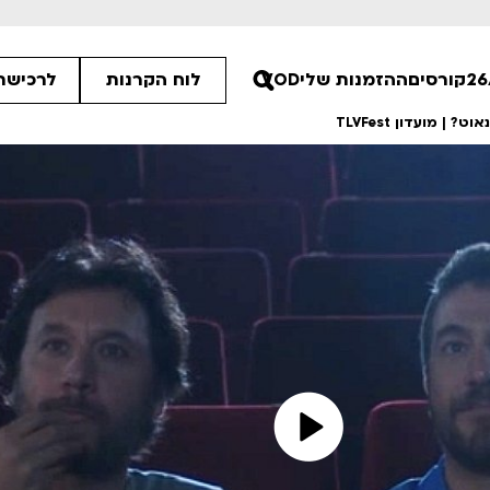
קורסים
ההזמנות שלי
VOD
לוח הקרנות
לרכישת 
 מועדון TLVFest
45
00
00
ים הלא ידועות
פסטיבל אנימיקס 2026
רטים
לפרטים