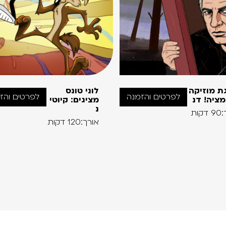
ת מוזיקה
לוני טונס
לפרטים והזמנה
לפרטים והז
מציה! דנ
מציגים: קיוטי
נ
קות
אורך:120 דקות