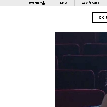
Gift Card
ENG
אזור אישי
מנוי
9:
קרנבל בנוטרדאם: 30 שנה לאמנות ההנפשה של הגיבן | הרצאה+הקרנה | לגילאי 6+ | פסטיבל אנימיקס 2026
10:
איך כותבים אנימציה | פסטיבל אנימיקס 2026
10:
פרצוף בפלסטלינה | לגילאי 5+ בליווי הורים | פסטיבל אנימיקס 2026