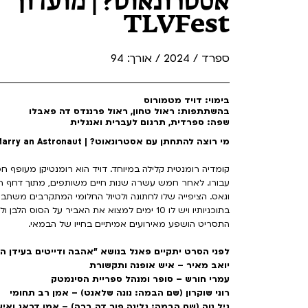
אסטרונאוט? | מועדון
TLVFest
ספרד / 2024 / אורך: 94
בימוי: דויד מטמורוס
בהשתתפות: ראול טחון, ראול פרננדס דה פאבלו
שפה: ספרדית, תרגום לעברית ואנגלית
מי רוצה להתחתן עם אסטרונאוט? | Who Wants to Marry an Astronaut
קומדיה רומנטית קלילה במיוחד. דויד הוא רומנטיקן מעופף 
עבורו. לאחר חמש עשרה שנות חיים משותפים, מתוך דחף רגעי,
וגאס. הציפייה שלו לחתונה ולטיול החלומי המתקרבים משתבש
בתוכניותיו ויש לו 10 ימים למצוא את האביר על הסוס הלבן ולהתחתן איתו בלאס וגאס.
התסריט הושפע מאירועים אמיתיים בחייו של הבמאי.
לפני הסרט יתקיים פאנל בנושא "אהבה ודייטים בעידן הגריינדר" (30 דקות
יואב מאיר – איש אופנה ותקשורת
עמרי חורש – סופר ומנהל ספריית הסינמטק
רוני שוקרון (שם הבמה: נונה שלאנט) – אמן רב תחומי
גיל נוה (שם הבמה: גלינה פור דה ברה) – אמן דראג ואי