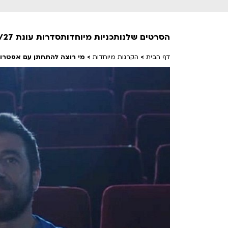
הסרטים שלנו
תכניות מיוחדות
סדרות עונת 26/27
דף הבית
>
הקרנות מיוחדות
>
מי רוצה להתחתן עם אסטרונאוט? |
חופשי למנויים
טרום בכורה
חדשים
סרט פלוס
לילדים ולכל המשפחה
הקרנות על פופים
מועדון אנגלית לקטנטנים
מועדון אנגלית לכל המשפחה
הדרכ
ראשון בקולנוע
שלישי בשלייקס
לפ
אפטר בסינמטק