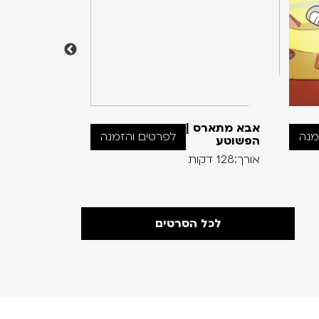
אבא מתארס |
פוביה | סדר
מנה
לפרטים והזמנה
הפשוטע
רשת חדשה
אורך:128 דקות
אורך:75 דקות
לכל הסרטים