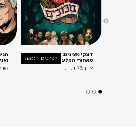
דונקי מציגים:
חגיג
לפרטים והזמנה
מאחורי הקלע
ואני
אורך:75 דקות
אורך:90 ד