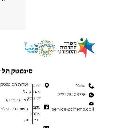
סינמטק תל 
אודות הסינמטק
6876*
רחוב
הארבעה 5,
972523403778
תל אביב
מידע למבקר
עקבו
תשובות לשאלות 
service@cinema.co.il
אחרינו
בפייסבוק