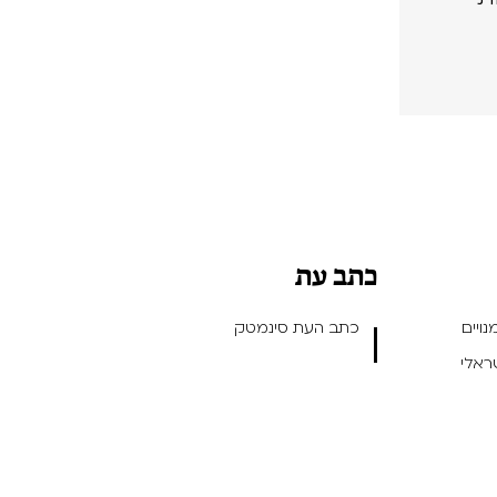
כתב עת
ויים
כתב העת סינמטק
שראלי