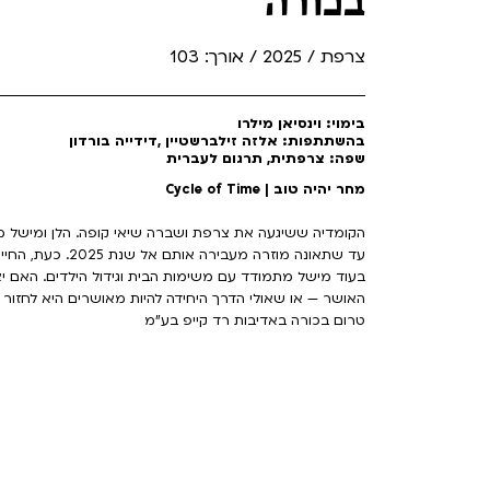
בכורה
צרפת / 2025 / אורך: 103
בימוי: וינסיאן מילרו
בהשתתפות: אלזה זילברשטיין ,דידייה בורדון
שפה: צרפתית, תרגום לעברית
מחר יהיה טוב | Cycle of Time
עד שתאונה מוזרה מ
בעוד מישל מתמודד עם משימות הבית וגידול הילדים. האם 
האושר — או שאולי הדרך היחידה להיות מאושרים היא לחזור
טרום בכורה באדיבות רד קייפ בע"מ