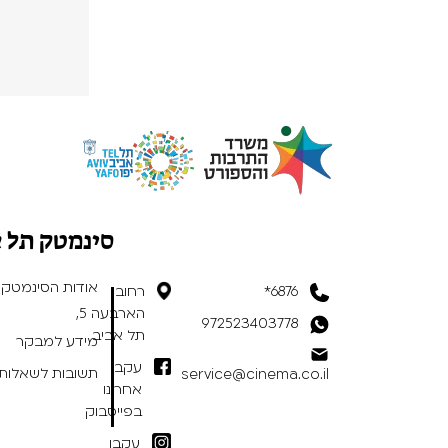
סינמטק תל 
אודות הסינמטק
6876*
רחוב
הארבעה 5,
972523403778
תל אביב
מידע למבקר
עקבו
תשובות לשאלות 
service@cinema.co.il
אחרינו
בפייסבוק
עקבו