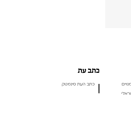
כתב עת
ויים
כתב העת סינמטק
שראלי