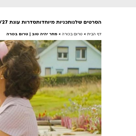
הסרטים שלנו
תכניות מיוחדות
סדרות עונת 26/27
דף הבית
>
טרום בכורה
>
מחר יהיה טוב | טרום בכורה
חופשי למנויים
טרום בכורה
חדשים
סרט פלוס
לילדים ולכל המשפחה
הקרנות על פופים
מועדון אנגלית לקטנטנים
מועדון אנגלית לכל המשפחה
הדרכ
ראשון בקולנוע
שלישי בשלייקס
לפ
אפטר בסינמטק