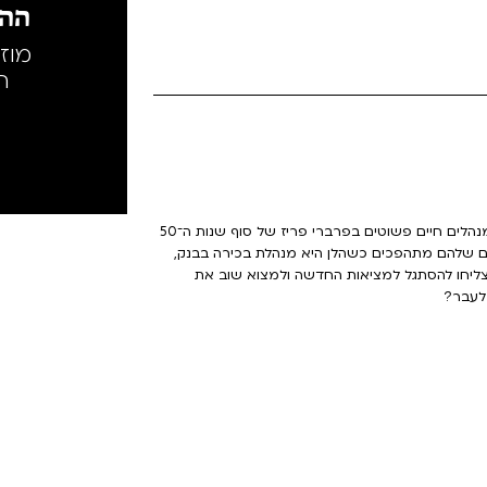
ההק
מוז
ה
הקומדיה ששיגעה את צרפת ושברה שיאי קופה. הלן ומישל מנהלים חיים פשוטים בפרברי פריז של סוף שנות ה־50
עבירה אותם אל שנת 2025. כעת, החיים שלהם מתהפכים כשהלן היא מנהלת בכירה בבנק,
יצליחו להסתגל למציאות החדשה ולמצוא שוב את
 לעבר?