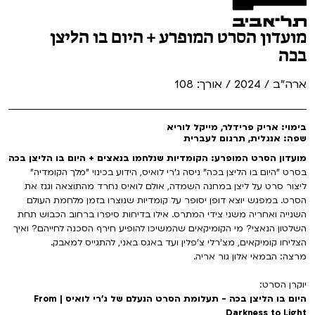
מועדון הסרט המופרע + היום בו הליצן
בכה
ארה"ב / 2024 / אורך: 108
בימוי: אריק פרידלר, מייקל לוריא
שפה: אנגלית, תרגום לעברית
מועדון הסרט המופרע: הקומדיות שנלחמו בנאצים + היום בו הליצן בכה
בסרט "היום בו הליצן בכה" ניסה ג'רי לואיס, הידוע בכינוי "מלך הקומדיה"
ליצור סרט על ליצן במחנה השמדה, אולם לואיס נחרד מהתוצאה וגנז את
הסרט. במפגש יוצא דופן יסופר על קומדיות שנוצרו בזמן מלחמת העולם
השנייה ואחריה משני צידי המתרס. אילו בדיחות סיפרו ברחוב הכבוש תחת
השלטון הנאצי? מי הקומיקאים שהמשיכו להופיע חירף הסכנה לחייהם? ואיך
הצליחו קומיקאים, מצ'רלי צ'פלין ועד באגס באני, להתגייס למאבק.
מרצה: הבמאי אלון גור אריה.
יוקרן הסרט:
היום בו הליצן בכה - תעלומת הסרט הנעלם של ג'רי לואיס | From
Darkness to Light