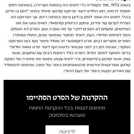
בשנת 1972, מלך הקומדיה ג'רי לואיס היה בפסגת הקריירה. בשאיפה לגלם
תפקיד דרמטי, הוא החליט ליצור פרויקט קולנועי מיוחד במינו: "היום בו הליצן
בכה". לואיס היה אמור לגלם בו ליצן גרמני במחנה ריכוז. אך הפרויקט לא
הצליח לקרום עור וגידים, ונחקק ככישלון קולוסאלי. לואיס נטש את סט
הצילומים, ומעולם לא הסכים לדבר על מה שקרה שם. הסרט לא הושלם,
והפך למיתוס הוליוודי. כעת, לאחר תחקיר שנמשך שנים, התגלו ושוחזרו
חומרים מקוריים רבים. סרט דוקומנטרי זה מגולל סיפור נועז כמו הפרויקט
המקורי, שנהגה זמן רב לפני שבמאי כלשהו העז ליצור סרט שואה הוליוודי
בדיוני המיועד למסך הגדול. הסרט כולל ראיונות רבים עם שחקנים, אנשי
צוות, אנשי קולנוע בינלאומיים, וג'רי לאיס עצמו, וחושף את סיפורה של הפקת
קולנוע אמריקאית־אירופית מהשאפתניות ביותר של זמנה, שניסתה להתמודד
עם האירוע הקשה ביותר של העם היהודי.
ההקרנות של הסרט הסתיימו
מוזמנים לצפות בכל ההקרנות החמות
שעכשיו בסינמטק
לרכישה