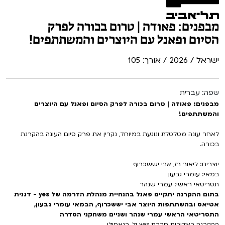
מבפנים: פאודה | טרום בכורה לפרק
הסיום ופאנל עם היוצרים והמשתתפים!
ישראל / 2026 / אורך: 105
שפה: עברית
מבפנים: פאודה | טרום בכורה לפרק הסיום ופאנל עם היוצרים
והמשתתפים!
לאחר עונה מטלטלת ונוגעת במיוחד, נקרין את פרק סיום העונה בהקרנת
בכורה.
יוצרים: ליאור רז, אבי יששכרוף
במאי: עומרי גבעון
תסריטאי ראשי: עמרי שנהר
בתום ההקרנה יתקיים פאנל בהנחיית מנהלת הדרמה של yes - דגנית
אטיאס ובהשתתפות היוצר אבי יששכרוף, הבמאי עומרי גבעון,
התסריטאי הראשי עמרי שנהר ושניים משחקני הסדרה
ההקרנה באדיבות חברת yes ול. בנאסולי