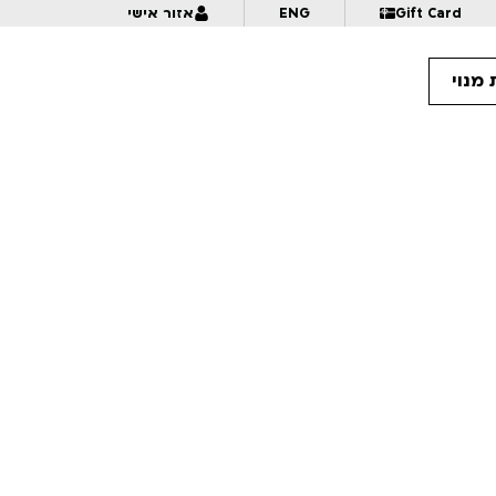
Gift Card
ENG
אזור אישי
מנוי
16:
על סף טירוף | לגילאי 18+ | פסטיבל אנימיקס 2026
16:
להתפרק ולהתחבר מחדש | לגילאי 18+ | פסטיבל אנימיקס 2026
16
7 שנים בטיבט