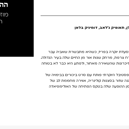
ההק
מוז
ה
, תאופיק ג'לאב, דומיניק בלאן
 מסעדת יוקרה בפריז, כשהיא מתבשרת שאביה עבר
ח צרפת, מרחק שנות אור מן החיים שלה בעיר הגדולה.
יכרונות שהשאירה מאחור, ולפתע היא כבר לא בטוחה
2 - הפעם הראשונה שהפסטיבל היוקרתי פותח עם סרט ביכורים בבימויה של
 שזור בסצנות קולינריה, אווירה מחממת לב של
ה מן ההופעה שלה בטקס הפתיחה של האולימפיאדה