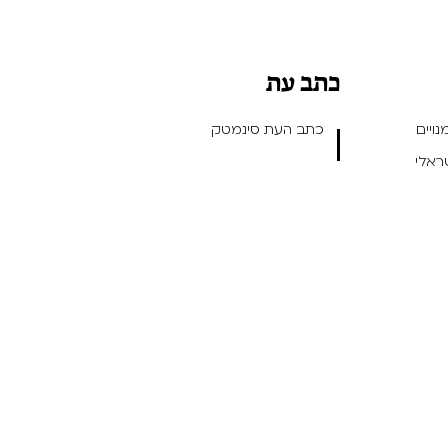
כתב עת
ויים
כתב העת סינמטק
שראלי