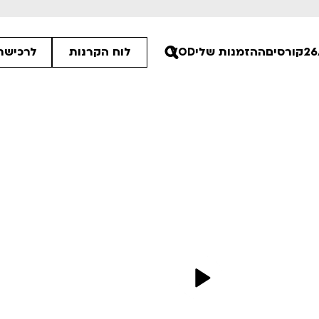
קורסים
ההזמנות שלי
VOD
לוח הקרנות
לרכישת 
00
00
:15
ים הלא ידועות
פסטיבל אנימיקס 2026
רטים
לפרטים