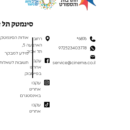
סינמטק תל 
אודות הסינמטק
6876*
רחוב
הארבעה 5,
972523403778
תל אביב
מידע למבקר
עקבו
תשובות לשאלות 
service@cinema.co.il
אחרינו
בפייסבוק
עקבו
אחרינו
באינסטגרם
עקבו
אחרינו
בטיקטוק