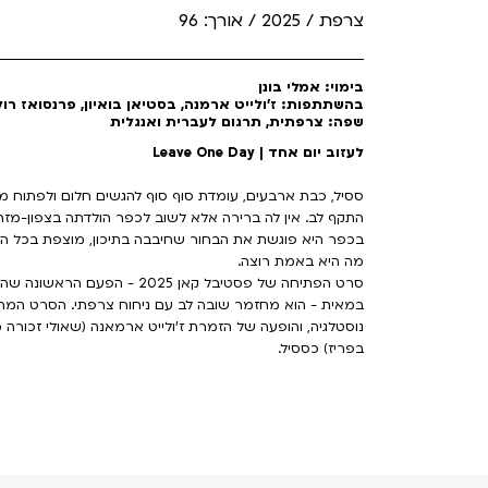
צרפת / 2025 / אורך: 96
בימוי: אמלי בונן
בהשתתפות: ז'ולייט ארמנה, בסטיאן בואיון, פרנסואז רולן
שפה: צרפתית, תרגום לעברית ואנגלית
לעזוב יום אחד | Leave One Day
ססיל, כבת ארבעים, עומדת סוף סוף להגשים חלום ולפתוח
התקף לב. אין לה ברירה אלא לשוב לכפר הולדתה בצפון-מזר
בכפר היא פוגשת את הבחור שחיבבה בתיכון, מוצפת בכל הז
מה היא באמת רוצה.
סרט הפתיחה של פסטיבל קאן 025
במאית - הוא מחזמר שובה לב עם ניחוח צרפתי. הסרט המהנה
נוסטלגיה, והופעה של הזמרת ז'ולייט ארמאנה (שאולי זכור
בפריז) כססיל.