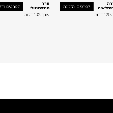
רה
ערך
לפרטים והזמנה
לפרטים והז
ימלאיה
סנטימנטלי
קות
אורך:132 דקות