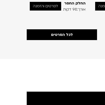
החלק החסר
מאמא
מנה
לפרטים והזמנה
אורך:98 דקות
אורך:93 דקות
לכל הסרטים