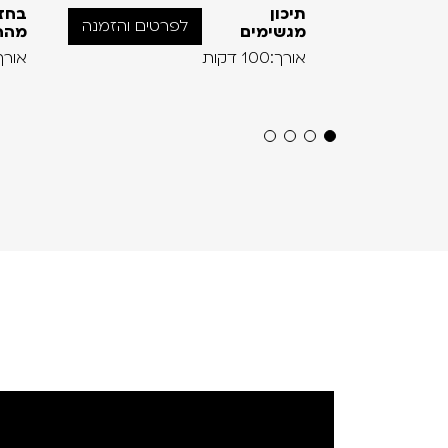
תיכון
בחז
לפרטים והזמנה
מגשימים
מהה
אורך:100 דקות
אורך:120 ד