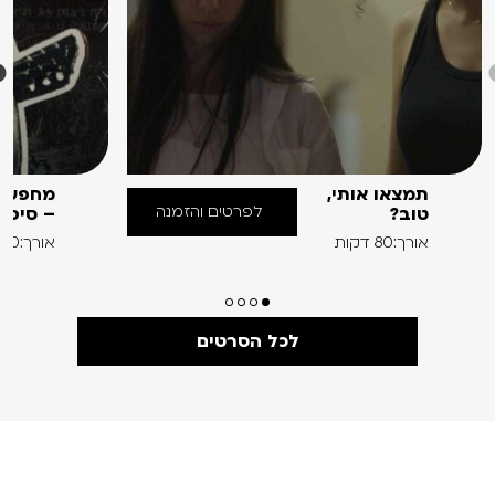
תמצאו אותי,
מחפש א
לפרטים והזמנה
טוב?
– סיפו
אורך:80 דקות
אורך:60 דקות
לכל הסרטים