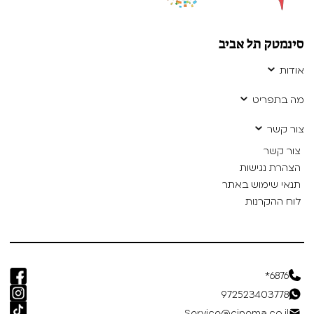
סינמטק תל אביב
אודות
מה בתפריט
צור קשר
צור קשר
הצהרת נגישות
תנאי שימוש באתר
לוח ההקרנות
6876*
972523403778
Service@cinema.co.il