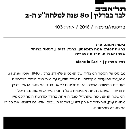
לבד בברלין | 80 שנה למלחה"ע ה-2
בריטניה/גרמניה / 2016 / אורך: 103
בימוי: וינסנט פרז
בהשתתפות: אמה תומפסון, ברנדן גליסון, דניאל ברוהל
שפה: אנגלית, תרגום לעברית
לבד בברלין | Alone in Berlin
מבוסס על הספר המצליח של האנס פאלאדה. ברלין, 1940. אוטו ואנה, זוג
ממעמד הפועלים מקבלים יום אחד הודעה על מות בנם היחיד במלחמה.
בעקבות הבשורה המרה, הם מחליטים לצאת כנגד המשטר הנאצי בדרך
ייחודית - השתלת גלויות אנונימיות בכל רחבי העיר שיוצאות נגד היטלר
והמשטר הנאצי. מה שהתחיל מגלויה אחת בחדר מדרגות הופך לקמפיין
מחאה ענק, שהצליח לא רק להגיע לאלפי תושבים, אלא גם להוציא את בכירי
המשטרה משלוותם.