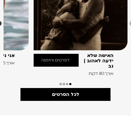
האישה שלא
אני ניו
לפרטים והזמנה
ידעה לאהוב |
אורך:55 דקות
נב
אורך:80 דקות
לכל הסרטים