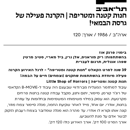
חנות קטנה ומטריפה | הקרנה פעילה של
גרסת הבמאי!
ארה"ב / 1986 / אורך: 120
בימוי: פרנק אוז
בהשתתפות: ריק מוראניס, אלן גרין, ביל מאריי, סטיב מרטין
שפה: אנגלית, תרגום לעברית
39 שנה לסרט הקאלט "חנות קטנה ומטריפה" - לרגל האירוע הקרנה
פעילה מיוחדת בהשתתפות שחקנים (וצמחים) חיים על הבמה!
חנות קטנה ומטריפה | Little Shop of Horrors
עיבוד למחזמר המצליח מברודוויי שבעצם היה עיבוד ל-B-MOVIE הקלאסי
של רוג'ר קורמן. סיימור, יתום וחנון, מקבל עבודה קטנה בחנות פרחים
מקרטעת. הוא עסוק במילוי משימותיו המשמימות ובחלומות על עוזרת
בחנות, אודרי. יום אחד, מייד לאחר שקיעת החמה, מגלה סיימור צמח מוזר,
קונה אותו וקורא לו אודרי. עד מהרה הוא מגלה שמדובר בצמח רעבתן הזקוק
לבשר אדם על מנת להשביעו.
אורך הסרט 100 דק'. אורך האירוע כולו 120 דק'.