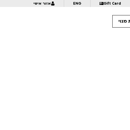
Gift Card
ENG
אזור אישי
מנוי
10:
אנימציה בתנופה | לכל המשפחה | פסטיבל אנימיקס 2026
10:
מזווית אחרת – דוקומציה | לגילאי 16+ | פסטיבל אנימיקס 2026
10:
פרצוף בפלסטלינה | לגילאי 5+ בליווי הורים | פסטיבל אנימיקס 2026