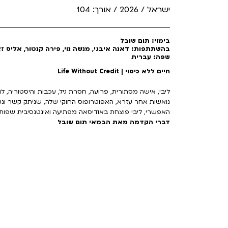
ישראל / 2026 / אורך: 104
בימוי: תום שובל
בהשתתפות: דאנה איבגי, מנשה נוי, פירה קנטור, אליס זאנ
שפה: עברית
חיים ללא כיסוי | Life Without Credit
ליבי, אישה מסתורית, פרועה, חסרת גיל, עכבות והיסטוריה, 
נואשות אחר עזרא, האפוטרופוס החוקי שלה, שניתק קשר ונ
האפשרי, ליבי פוצחת באודיסאה מפתיעה ואינטנסיבית שפותח
דברי הקדמה מאת הבמאי תום שובל