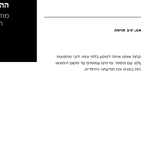
ההק
מוז
ה
ו, יניב סויסה
לוקחת אותנו איתה למסע בלתי צפוי. ליבי מחפשת
עלם. עם מספר פרטים עמומים על מקום הימצאו
ת בפנינו את תודעתה הייחודית.