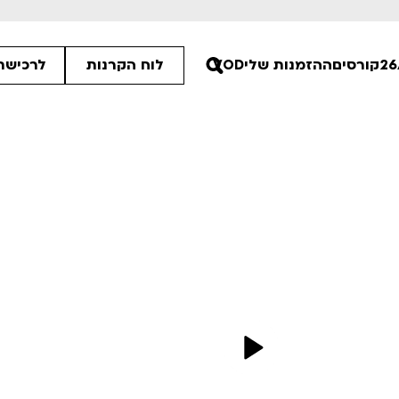
קורסים
ההזמנות שלי
VOD
לוח הקרנות
לרכישת 
00
30
30
ים הלא ידועות
פסטיבל אנימיקס 2026
רטים
לפרטים