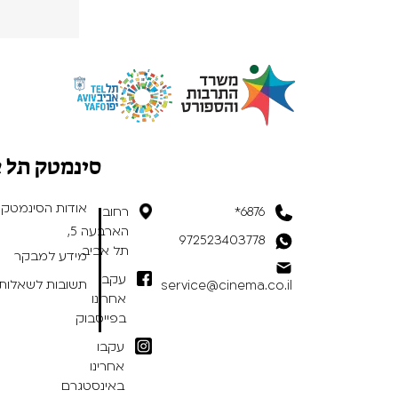
סינמטק תל 
אודות הסינמטק
6876*
רחוב
הארבעה 5,
972523403778
תל אביב
מידע למבקר
עקבו
תשובות לשאלות 
service@cinema.co.il
אחרינו
בפייסבוק
עקבו
אחרינו
באינסטגרם