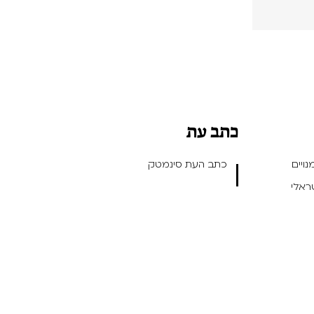
כתב עת
ויים
כתב העת סינמטק
שראלי