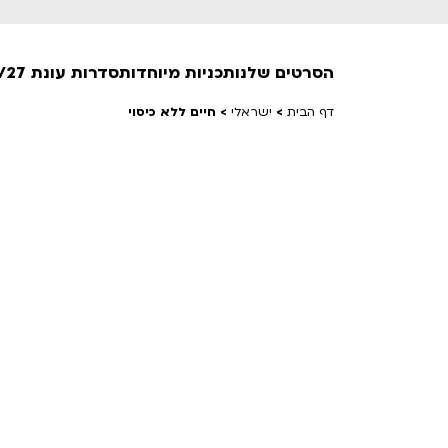
הסרטים שלנו
תכניות מיוחדות
סדרות עונת 26/27
דף הבית
>
ישראלי
>
חיים ללא כיסוי
חופשי למנויים
טרום בכורה
חדשים
סרט פלוס
לילדים ולכל המשפחה
הקרנות על פופים
מועדון אנגלית לקטנטנים
מועדון אנגלית לכל המשפחה
הדרכ
ראשון בקולנוע
שלישי בשלייקס
לפ
אפטר בסינמטק