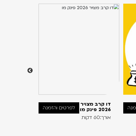
דו קרב מצויר
זה קרה ליל
מנה
לפרטים והזמנה
2026 פינק מו
אחד
אורך:60 דקות
אורך:105 דקות