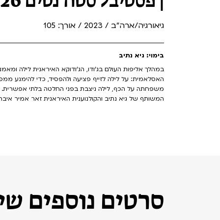
| פסטיבל סטודנטים 2026
גיאורגיה/ארה"ב / 2023 / אורך: 105
בימוי: גיא נתיב
במהלך אליפות העולם בג'ודו, הג'ודוקא האיראנית לילה ומא
האסלאמית: על לילה לזייף פציעה ולהפסיד, כדי להימנע ממפ
משפחתה על הכף, לילה ניצבת בפני החלטה בלתי אפשרית. מו
המשותף של גיא נתיב והקולנוענית האיראנית זאר אמיר איברה
סרטים נוספים שיכ