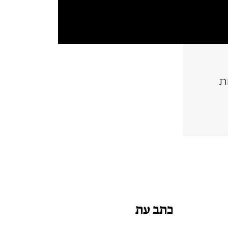
ת
כתב עת