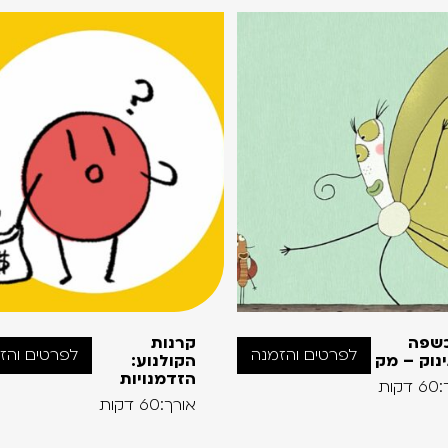
שפה
קרנות
לפרטים והזמנה
לפרטים והז
נוק – מק
הקולנוע:
הזדמנויות
קות
אורך:60 דקות