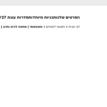
הסרטים שלנו
תכניות מיוחדות
סדרות עונת 26/27
דף הבית
>
חופשי למנויים
>
טאטאמי | מחווה לגיא נתיב | פס
חופשי למנויים
טרום בכורה
חדשים
סרט פלוס
לילדים ולכל המשפחה
הקרנות על פופים
מועדון אנגלית לקטנטנים
מועדון אנגלית לכל המשפחה
הדרכ
ראשון בקולנוע
שלישי בשלייקס
לפ
אפטר בסינמטק