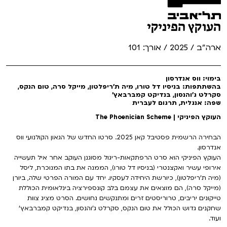
העוקץ הפיניקי
ארה"ב / 2025 / אורך: 101
בימוי: ווס אנדרסון
בהשתתפות: בניסיו דל טורו, מיה ת'ריפלטון, מייקל סרה, טום הנקס,
סקרלט ג'והנסון, בנדיקט קמברבאץ'
שפה: אנגלית, תרגום לעברית
העוקץ הפיניקי | The Phoenician Scheme
הבחירה הרשמית פסטיבל קאן 2025. סרטו החדש של הגאון הקולנועי ווס
אנדרסון.
העוקץ הפיניקי הוא סרט הרפתקאות-ריגול מסוגנן העוקב אחר איל תעשייה
אירופי עשיר ואקצנטרי (בניסיו דל טורו), הממנה את בתו המנוכרת, ליסל
(מיה ת'ריפלטון), כיורשת היחידה לעסקיו. יחד עם המורה הפרטי שלה, ביורן
(מייקל סרה), הם מוצאים את עצמם בלב קונספירציה בינלאומית הכוללת
טייקונים יריבים, טרוריסטים זרים ומתנקשים נחושים. הסרט מציג צוות
שחקנים גדוש הכולל את טום הנקס, סקרלט ג'והנסון, בנדיקט קמברבאץ'
ועוד.