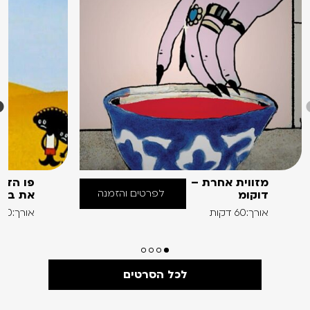
מזווית אחרת –
פו הדב
לפרטים והזמנה
דוקומ
את בוני
אורך:60 דקות
אורך:60 דקות
לכל הסרטים